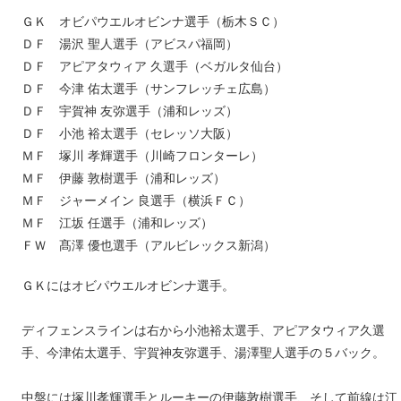
ＧＫ オビパウエルオビンナ選手（栃木ＳＣ）
ＤＦ 湯沢 聖人選手（アビスパ福岡）
ＤＦ アピアタウィア 久選手（ベガルタ仙台）
ＤＦ 今津 佑太選手（サンフレッチェ広島）
ＤＦ 宇賀神 友弥選手（浦和レッズ）
ＤＦ 小池 裕太選手（セレッソ大阪）
ＭＦ 塚川 孝輝選手（川崎フロンターレ）
ＭＦ 伊藤 敦樹選手（浦和レッズ）
ＭＦ ジャーメイン 良選手（横浜ＦＣ）
ＭＦ 江坂 任選手（浦和レッズ）
ＦＷ 髙澤 優也選手（アルビレックス新潟）
ＧＫにはオビパウエルオビンナ選手。
ディフェンスラインは右から小池裕太選手、アピアタウィア久選
手、今津佑太選手、宇賀神友弥選手、湯澤聖人選手の５バック。
中盤には塚川孝輝選手とルーキーの伊藤敦樹選手、そして前線は江