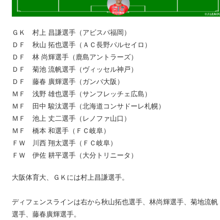
ＧＫ 村上 昌謙選手（アビスパ福岡）
ＤＦ 秋山 拓也選手（ＡＣ長野パルセイロ）
ＤＦ 林 尚輝選手（鹿島アントラーズ）
ＤＦ 菊池 流帆選手（ヴィッセル神戸）
ＤＦ 藤春 廣輝選手（ガンバ大阪）
ＭＦ 浅野 雄也選手（サンフレッチェ広島）
ＭＦ 田中 駿汰選手（北海道コンサドーレ札幌）
ＭＦ 池上 丈二選手（レノファ山口）
ＭＦ 橋本 和選手（ＦＣ岐阜）
ＦＷ 川西 翔太選手（ＦＣ岐阜）
ＦＷ 伊佐 耕平選手（大分トリニータ）
大阪体育大、ＧＫには村上昌謙選手。
ディフェンスラインは右から秋山拓也選手、林尚輝選手、菊地流帆
選手、藤春廣輝選手。