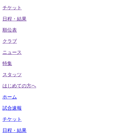
チケット
日程・結果
順位表
クラブ
ニュース
特集
スタッツ
はじめての方へ
ホーム
試合速報
チケット
日程・結果