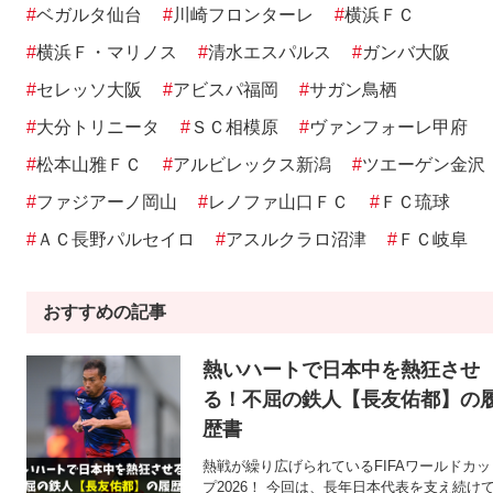
#
ベガルタ仙台
#
川崎フロンターレ
#
横浜ＦＣ
#
横浜Ｆ・マリノス
#
清水エスパルス
#
ガンバ大阪
#
セレッソ大阪
#
アビスパ福岡
#
サガン鳥栖
#
大分トリニータ
#
ＳＣ相模原
#
ヴァンフォーレ甲府
#
松本山雅ＦＣ
#
アルビレックス新潟
#
ツエーゲン金沢
#
ファジアーノ岡山
#
レノファ山口ＦＣ
#
ＦＣ琉球
#
ＡＣ長野パルセイロ
#
アスルクラロ沼津
#
ＦＣ岐阜
おすすめの記事
熱いハートで日本中を熱狂させ
る！不屈の鉄人【長友佑都】の
歴書
熱戦が繰り広げられているFIFAワールドカッ
プ2026！ 今回は、長年日本代表を支え続け