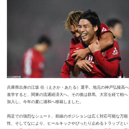
兵庫県出身の江坂 任（えさか・あたる）選手。地元の神戸弘陵高へ
進学すると、関東の流通経済大へ。その後は群馬、大宮を経て柏へ
加入し、今年の夏に浦和へ移籍しました。
両足での強烈なシュート、前線のポジションは広く対応可能な万能
性、そしてなにより、ヒールキックやぴったり止めるトラップとい