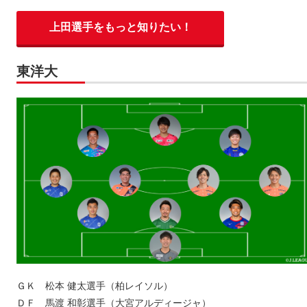
上田選手をもっと知りたい！
東洋大
ＧＫ 松本 健太選手（柏レイソル）
ＤＦ 馬渡 和彰選手（大宮アルディージャ）