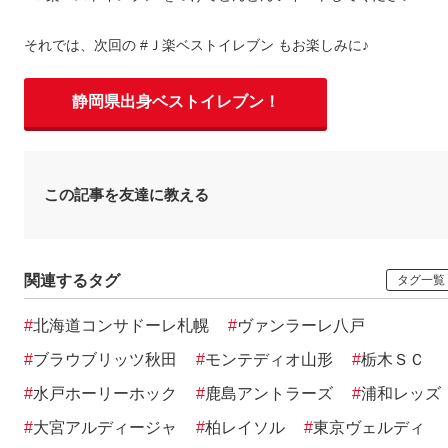
それでは、次回の #Ｊ楽ベストイレブン もお楽しみに♪
静岡県出身ベストイレブン！
この記事を友達に教える
関連するタグ
タグ一覧
#
北海道コンサドーレ札幌
#
ヴァンラーレ八戸
#
ブラウブリッツ秋田
#
モンテディオ山形
#
栃木ＳＣ
#
水戸ホーリーホック
#
鹿島アントラーズ
#
浦和レッズ
#
大宮アルディージャ
#
柏レイソル
#
東京ヴェルディ