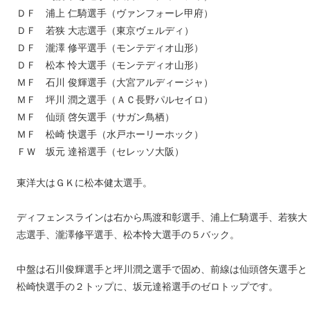
ＤＦ 浦上 仁騎選手（ヴァンフォーレ甲府）
ＤＦ 若狭 大志選手（東京ヴェルディ）
ＤＦ 瀧澤 修平選手（モンテディオ山形）
ＤＦ 松本 怜大選手（モンテディオ山形）
ＭＦ 石川 俊輝選手（大宮アルディージャ）
ＭＦ 坪川 潤之選手（ＡＣ長野パルセイロ）
ＭＦ 仙頭 啓矢選手（サガン鳥栖）
ＭＦ 松崎 快選手（水戸ホーリーホック）
ＦＷ 坂元 達裕選手（セレッソ大阪）
東洋大はＧＫに松本健太選手。
ディフェンスラインは右から馬渡和彰選手、浦上仁騎選手、若狭大
志選手、瀧澤修平選手、松本怜大選手の５バック。
中盤は石川俊輝選手と坪川潤之選手で固め、前線は仙頭啓矢選手と
松崎快選手の２トップに、坂元達裕選手のゼロトップです。