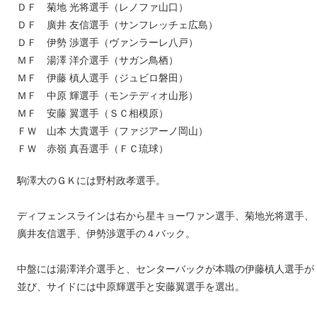
ＤＦ 菊地 光将選手（レノファ山口）
ＤＦ 廣井 友信選手（サンフレッチェ広島）
ＤＦ 伊勢 渉選手（ヴァンラーレ八戸）
ＭＦ 湯澤 洋介選手（サガン鳥栖）
ＭＦ 伊藤 槙人選手（ジュビロ磐田）
ＭＦ 中原 輝選手（モンテディオ山形）
ＭＦ 安藤 翼選手（ＳＣ相模原）
ＦＷ 山本 大貴選手（ファジアーノ岡山）
ＦＷ 赤嶺 真吾選手（ＦＣ琉球）
駒澤大のＧＫには野村政孝選手。
ディフェンスラインは右から星キョーワァン選手、菊地光将選手、
廣井友信選手、伊勢渉選手の４バック。
中盤には湯澤洋介選手と、センターバックが本職の伊藤槙人選手が
並び、サイドには中原輝選手と安藤翼選手を選出。