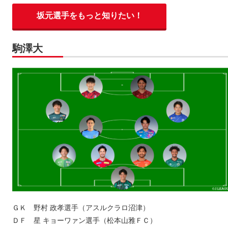
坂元選手をもっと知りたい！
駒澤大
ＧＫ 野村 政孝選手（アスルクラロ沼津）
ＤＦ 星 キョーワァン選手（松本山雅ＦＣ）