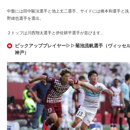
中盤には田中駿汰選手と池上丈二選手、サイドには橋本和選手と浅
野雄也選手を選出。
２トップは川西翔太選手と伊佐耕平選手が並びます。
ピックアッププレイヤー▷▷菊池流帆選手（ヴィッセ
神戸）