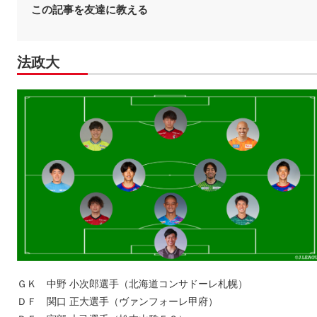
この記事を友達に教える
法政大
ＧＫ 中野 小次郎選手（北海道コンサドーレ札幌）
ＤＦ 関口 正大選手（ヴァンフォーレ甲府）