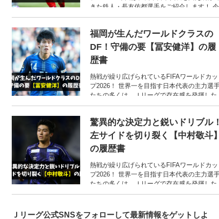
きた鉄人・長友佑都選手をご紹介します！ 今
や日本サッカー界の生ける伝説とも言える存
在ですが、そんな長友選手のこれまでの軌跡
福岡が生んだワールドクラスの
とは？
DF！守備の要【冨安健洋】の履
歴書
熱戦が繰り広げられているFIFAワールドカッ
プ2026！ 世界一を目指す日本代表の主力選
たちの多くは、Ｊリーグで存在感を発揮した
後に海外へと渡った選手たちです。 そこで今
回は、日本の守備の要・冨安健洋選手のここ
驚異的な決定力と鋭いドリブル
までの歩みをご紹介します！
左サイドを切り裂く【中村敬斗
の履歴書
熱戦が繰り広げられているFIFAワールドカッ
プ2026！ 世界一を目指す日本代表の主力選
たちの多くは、Ｊリーグで存在感を発揮した
後に海外へと渡った選手たちです。 そこで今
回は、日本の左サイドで躍動する中村敬斗選
手のここまでの歩みをご紹介します！
Ｊリーグ公式SNSをフォローして最新情報をゲットしよ