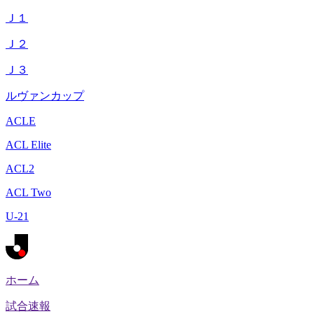
Ｊ１
Ｊ２
Ｊ３
ルヴァンカップ
ACLE
ACL Elite
ACL2
ACL Two
U-21
ホーム
試合速報