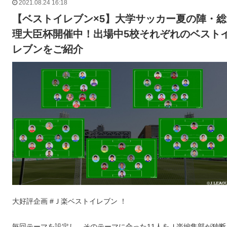
2021.08.24 16:18
【ベストイレブン×5】大学サッカー夏の陣・総
理大臣杯開催中！出場中5校それぞれのベスト
レブンをご紹介
大好評企画 #Ｊ楽ベストイレブン ！
毎回テーマを設定し、そのテーマに合った11人をＪ楽編集部が独断