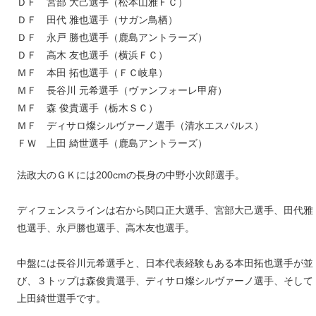
ＤＦ 宮部 大己選手（松本山雅ＦＣ）
ＤＦ 田代 雅也選手（サガン鳥栖）
ＤＦ 永戸 勝也選手（鹿島アントラーズ）
ＤＦ 高木 友也選手（横浜ＦＣ）
ＭＦ 本田 拓也選手（ＦＣ岐阜）
ＭＦ 長谷川 元希選手（ヴァンフォーレ甲府）
ＭＦ 森 俊貴選手（栃木ＳＣ）
ＭＦ ディサロ燦シルヴァーノ選手（清水エスパルス）
ＦＷ 上田 綺世選手（鹿島アントラーズ）
法政大のＧＫには200cmの長身の中野小次郎選手。
ディフェンスラインは右から関口正大選手、宮部大己選手、田代雅
也選手、永戸勝也選手、高木友也選手。
中盤には長谷川元希選手と、日本代表経験もある本田拓也選手が並
び、３トップは森俊貴選手、ディサロ燦シルヴァーノ選手、そして
上田綺世選手です。