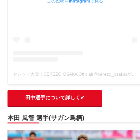
この投稿をInstagramで見る
セレッソ大阪｜CEREZO OSAKA Official(@cerezo_osaka)がシェアした投稿
田中選手について詳しく✔
本田 風智 選手(サガン鳥栖)