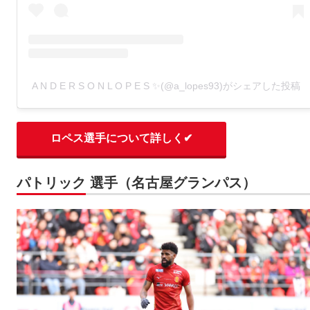
A N D E R S O N L O P E S ✨(@a_lopes93)がシェアした投稿
ロペス選手について詳しく✔
パトリック 選手（名古屋グランパス）