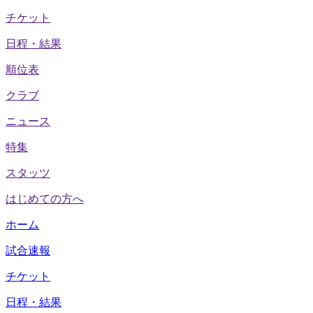
チケット
日程・結果
順位表
クラブ
ニュース
特集
スタッツ
はじめての方へ
ホーム
試合速報
チケット
日程・結果