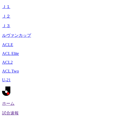
Ｊ１
Ｊ２
Ｊ３
ルヴァンカップ
ACLE
ACL Elite
ACL2
ACL Two
U-21
ホーム
試合速報