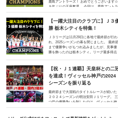
鹿島アントラーズ！ おめでとうございます☆
９年ぶりの王座奪還。 今回は、鹿島アントラ
ーズＪ１優勝の1日を振り返ります。
【一躍大注目のクラブに】Ｊ３
勝 栃木シティを特集！
Ｊ３リーグは11月29日に各地で最終節が行わ
れ、2025シーズンの幕を閉じました。 最終
まで優勝争いがもつれ込みましたが、見事優
勝を飾ったのは栃木シティ。リーグ最多得点
を記録した攻撃力を武器にＪ３を席巻し、Ｊ
リーグ参入初年度での優勝を成し遂げまし
た。 今回は、そんな栃木シティを深堀りしま
【祝・Ｊ１連覇】天皇杯との二
す！
を達成！ヴィッセル神戸の2024
シーズンを振り返る
最終節まで大混戦のタイトルレースが続いた
２０２４シーズンの明治安田Ｊ１リーグ。 三
つ巴の優勝争いを制したのは、ヴィッセル神
戸！ 史上6クラブ目のＪ１リーグ連覇を達成
ました。 今回のＪ楽は、優勝おめでとう特
集！ということで、今シーズンのヴィッセル