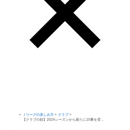
Ｊリーグ TOP
Ｊリーグの楽しみ方
クラブ
【クラブの顔】2024シーズンから新たに10番を背負う選手たち！【明治安田Ｊ１リーグ】