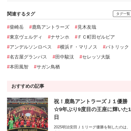
関連するタグ
タグ一覧
#
柴崎岳
#
鹿島アントラーズ
#
見木友哉
#
東京ヴェルディ
#
ナサンホ
#
ＦＣ町田ゼルビア
#
アンデルソンロペス
#
横浜Ｆ・マリノス
#
パトリック
#
名古屋グランパス
#
田中駿汰
#
セレッソ大阪
#
本田風智
#
サガン鳥栖
おすすめの記事
祝！鹿島アントラーズＪ１優勝
☆9年ぶり9度目の王座に輝いた1
日
2025明治安田Ｊ１リーグ優勝を制したのは、