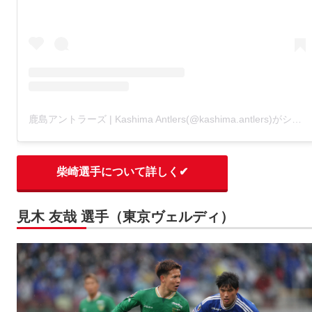
鹿島アントラーズ | Kashima Antlers(@kashima.antlers)がシェアした投稿
柴崎選手について詳しく✔
見木 友哉 選手（東京ヴェルディ）