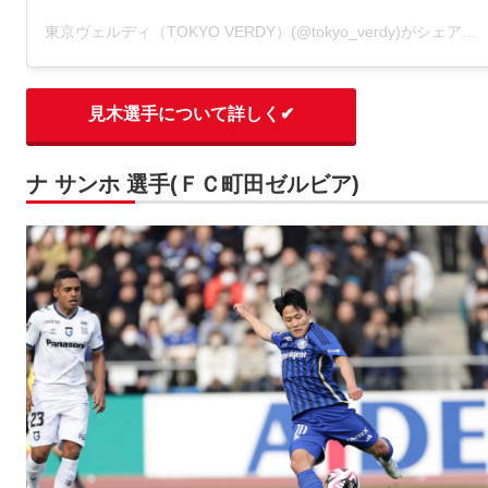
東京ヴェルディ（TOKYO VERDY）(@tokyo_verdy)がシェアした投稿
見木選手について詳しく✔
ナ サンホ 選手(ＦＣ町田ゼルビア)