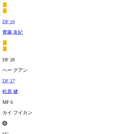
DF 19
實藤 友紀
DF 28
ヘー グアン
DF 27
松原 健
MF 6
カイ フイカン