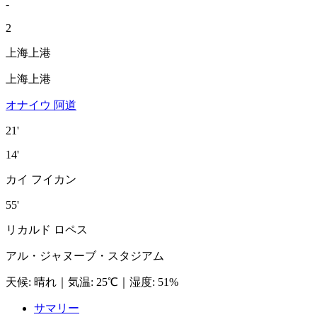
-
2
上海上港
上海上港
オナイウ 阿道
21'
14'
カイ フイカン
55'
リカルド ロペス
アル・ジャヌーブ・スタジアム
天候
:
晴れ
｜
気温
:
25℃
｜
湿度
:
51%
サマリー