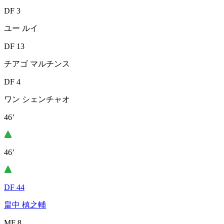
DF 3
ユー ルイ
DF 13
チアゴ マルチンス
DF 4
ワン シェンチャオ
46’
46’
DF 44
畠中 槙之輔
MF 8