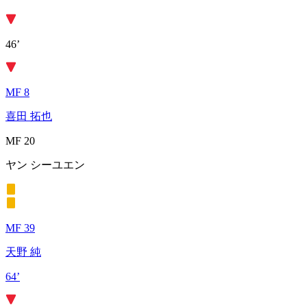
46’
MF 8
喜田 拓也
MF 20
ヤン シーユエン
MF 39
天野 純
64’