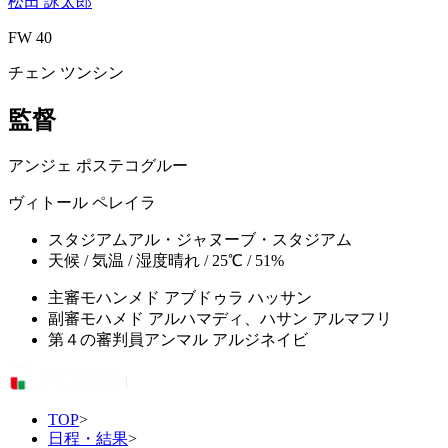
松田 詠太郎
FW 40
チェン ツンシン
監督
アンジェ ポステコグルー
ヴィトール ペレイラ
スタジアム
アル・ジャヌーブ・スタジアム
天候 / 気温 / 湿度
晴れ / 25℃ / 51%
主審
モハンメド アブドゥラ ハッサン
副審
モハメド アルハマディ、ハサン アルマフリ
第４の審判員
アンマル アルジネイビ
TOP
>
日程・結果
>