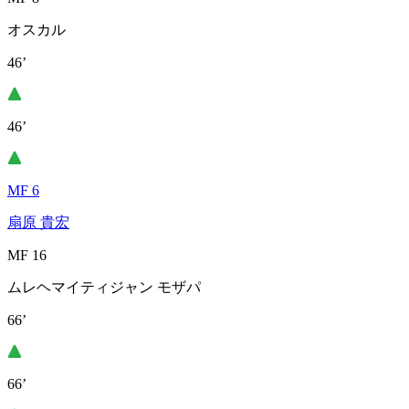
オスカル
46’
46’
MF 6
扇原 貴宏
MF 16
ムレヘマイティジャン モザパ
66’
66’