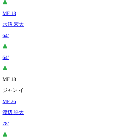
MF 18
水沼 宏太
64’
64’
MF 18
ジャン イー
MF 26
渡辺 皓太
78’