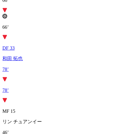
66’
66’
DF 33
和田 拓也
78’
78’
MF 15
リン チュアンイー
46’