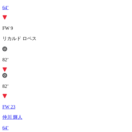
64’
FW 9
リカルド ロペス
82’
82’
FW 23
仲川 輝人
64’