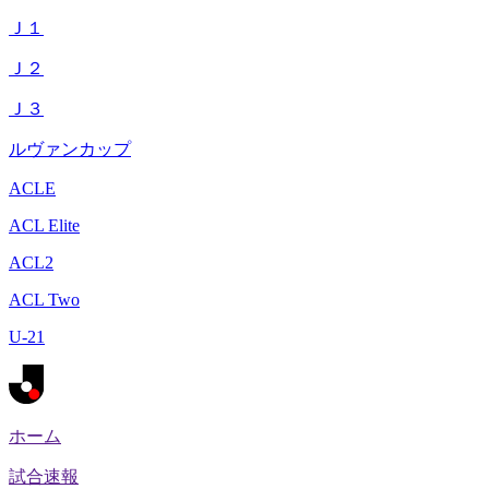
Ｊ１
Ｊ２
Ｊ３
ルヴァンカップ
ACLE
ACL Elite
ACL2
ACL Two
U-21
ホーム
試合速報