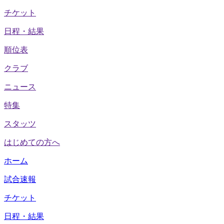
チケット
日程・結果
順位表
クラブ
ニュース
特集
スタッツ
はじめての方へ
ホーム
試合速報
チケット
日程・結果