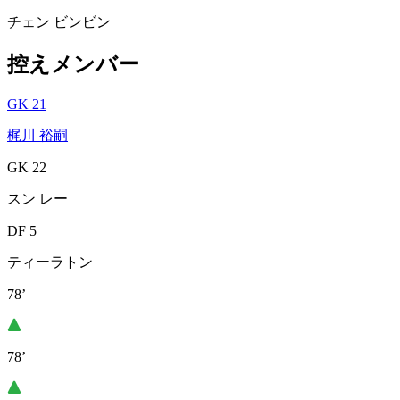
チェン ビンビン
控えメンバー
GK 21
梶川 裕嗣
GK 22
スン レー
DF 5
ティーラトン
78’
78’