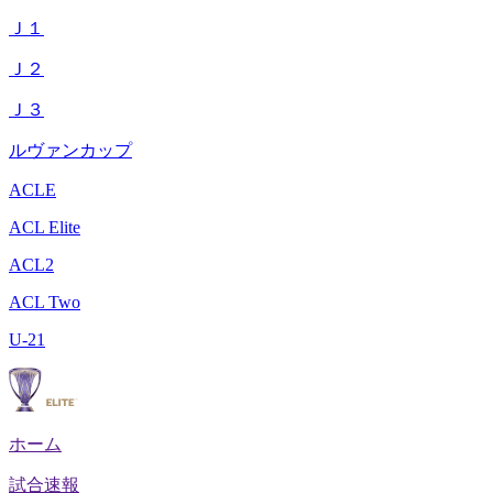
Ｊ１
Ｊ２
Ｊ３
ルヴァンカップ
ACLE
ACL Elite
ACL2
ACL Two
U-21
ホーム
試合速報