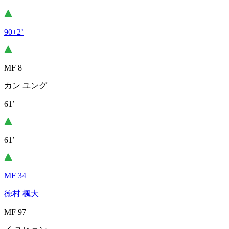
90+2’
MF 8
カン ユング
61’
61’
MF 34
徳村 楓大
MF 97