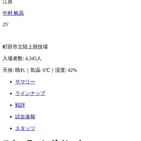
江原
中村 帆高
25'
町田市立陸上競技場
入場者数
:
4,345人
天候
:
晴れ
｜
気温
:
6℃
｜
湿度
:
42%
サマリー
ラインナップ
戦評
試合速報
スタッツ