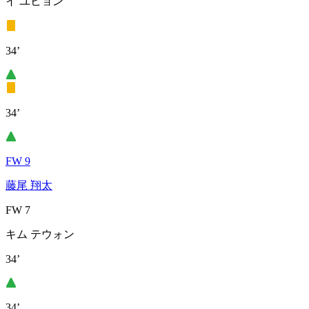
イ ユヒョン
34’
34’
FW 9
藤尾 翔太
FW 7
キム テウォン
34’
34’