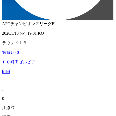
AFCチャンピオンズリーグElite
2026/3/10 (火) 19:01 KO
ラウンド１６
第1戦
0
-
0
ＦＣ町田ゼルビア
町田
1
-
0
江原FC