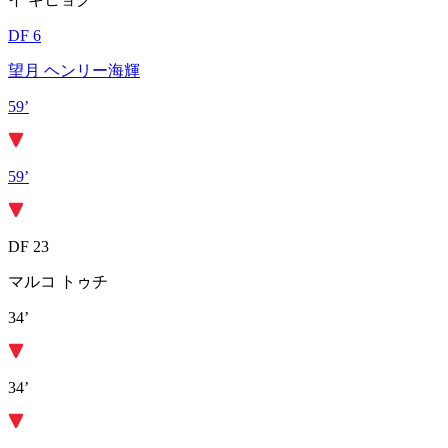
DF 6
望月 ヘンリー海輝
59’
59’
DF 23
マルコ トゥチ
34’
34’