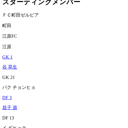
スターティングメンバー
ＦＣ町田ゼルビア
町田
江原FC
江原
GK 1
谷 晃生
GK 21
パク チョンヒョ
DF 3
昌子 源
DF 13
イ ギヒョク