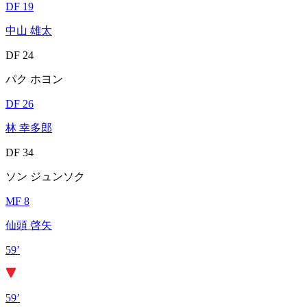
DF 19
中山 雄太
DF 24
パク ホヨン
DF 26
林 幸多郎
DF 34
ソン ジュンソク
MF 8
仙頭 啓矢
59’
59’