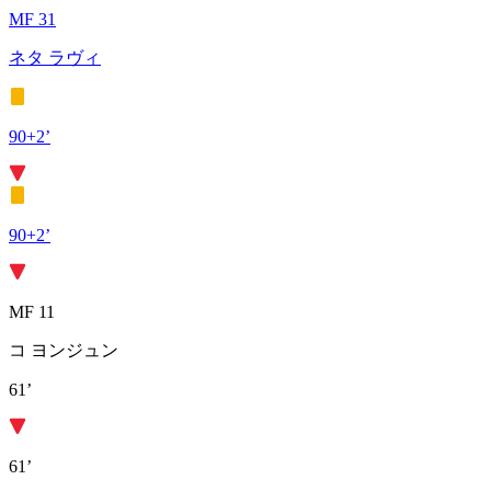
MF 31
ネタ ラヴィ
90+2’
90+2’
MF 11
コ ヨンジュン
61’
61’