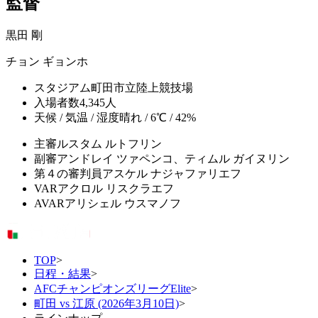
監督
黒田 剛
チョン ギョンホ
スタジアム
町田市立陸上競技場
入場者数
4,345人
天候 / 気温 / 湿度
晴れ / 6℃ / 42%
主審
ルスタム ルトフリン
副審
アンドレイ ツァペンコ、ティムル ガイヌリン
第４の審判員
アスケル ナジャファリエフ
VAR
アクロル リスクラエフ
AVAR
アリシェル ウスマノフ
TOP
>
日程・結果
>
AFCチャンピオンズリーグElite
>
町田 vs 江原 (2026年3月10日)
>