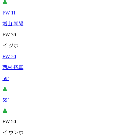
FW 11
増山 朝陽
FW 39
イ ジホ
FW 20
西村 拓真
59’
59’
FW 50
イ ウンホ