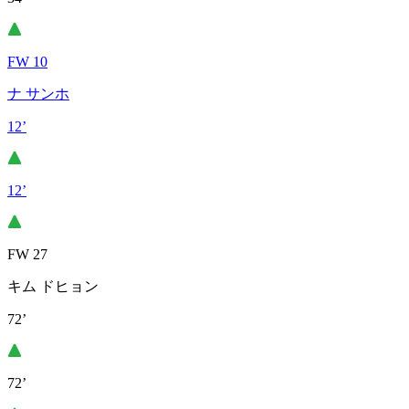
FW 10
ナ サンホ
12’
12’
FW 27
キム ドヒョン
72’
72’