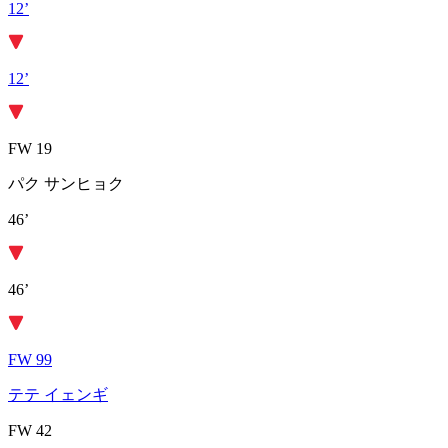
12’
12’
FW 19
パク サンヒョク
46’
46’
FW 99
テテ イェンギ
FW 42