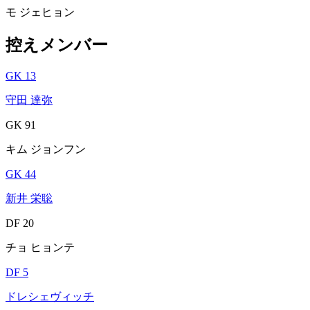
モ ジェヒョン
控えメンバー
GK 13
守田 達弥
GK 91
キム ジョンフン
GK 44
新井 栄聡
DF 20
チョ ヒョンテ
DF 5
ドレシェヴィッチ