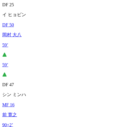
DF 25
イ ヒョビン
DF 50
岡村 大八
59’
59’
DF 47
シン ミンハ
MF 16
前 寛之
90+2’