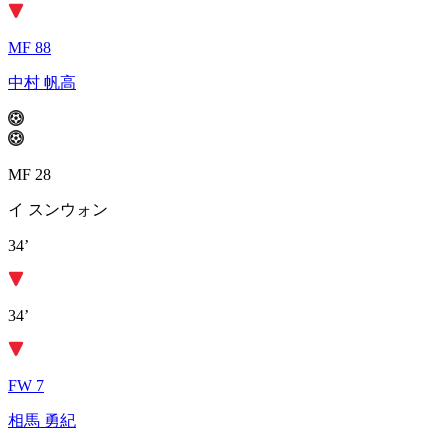
MF 88
中村 帆高
MF 28
イ スンウォン
34’
34’
FW 7
相馬 勇紀