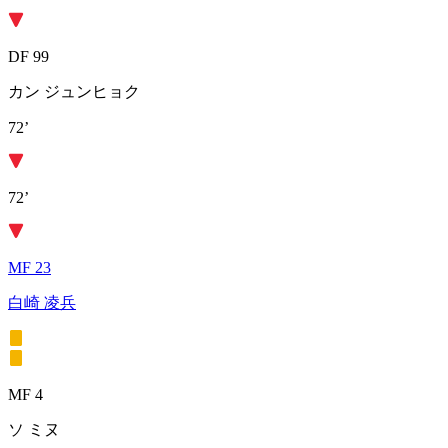
DF 99
カン ジュンヒョク
72’
72’
MF 23
白崎 凌兵
MF 4
ソ ミヌ