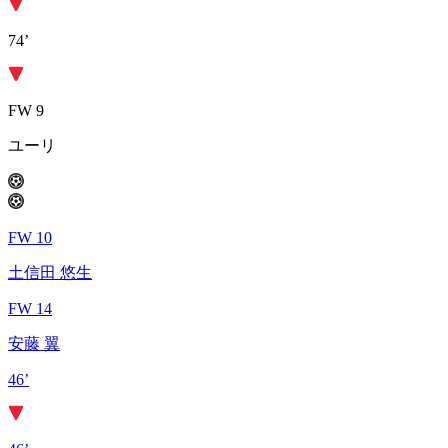
74’
FW 9
ユーリ
FW 10
土信田 悠生
FW 14
安藤 翼
46’