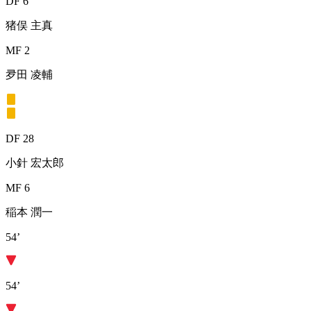
DF 6
猪俣 主真
MF 2
夛田 凌輔
DF 28
小針 宏太郎
MF 6
稲本 潤一
54’
54’