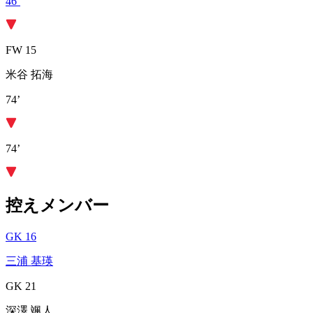
46’
FW 15
米谷 拓海
74’
74’
控えメンバー
GK 16
三浦 基瑛
GK 21
深澤 颯人