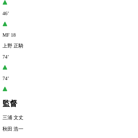
46’
MF 18
上野 正騎
74’
74’
監督
三浦 文丈
秋田 浩一