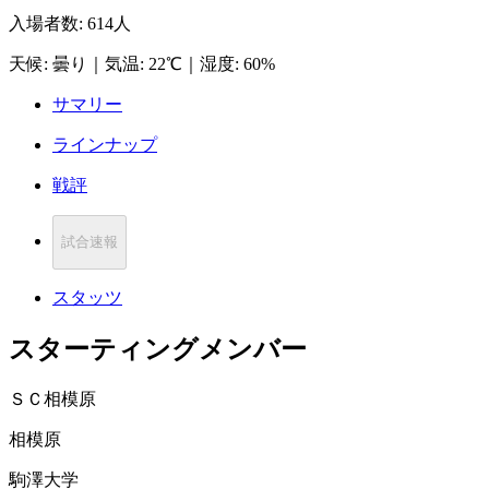
入場者数
:
614人
天候
:
曇り
｜
気温
:
22℃
｜
湿度
:
60%
サマリー
ラインナップ
戦評
試合速報
スタッツ
スターティングメンバー
ＳＣ相模原
相模原
駒澤大学