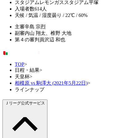
スタジアム
レモンガススタジアム平塚
入場者数
614人
天候 / 気温 / 湿度
曇り / 22℃ / 60%
主審
辛島 宗烈
副審
内山 翔太、椎野 大地
第４の審判員
沢辺 和也
TOP
>
日程・結果
>
天皇杯
>
相模原 vs 駒澤大 (2021年5月22日)
>
ラインナップ
Ｊリーグ公式サービス