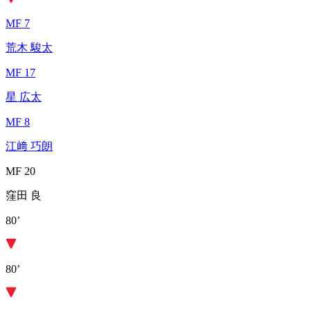
MF 7
荒木 駿太
MF 17
星 広太
MF 8
江﨑 巧朗
MF 20
窪田 良
80’
80’