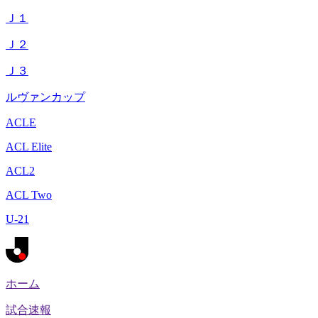
Ｊ１
Ｊ２
Ｊ３
ルヴァンカップ
ACLE
ACL Elite
ACL2
ACL Two
U-21
ホーム
試合速報