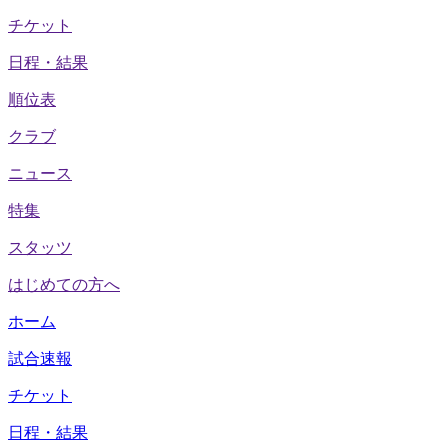
チケット
日程・結果
順位表
クラブ
ニュース
特集
スタッツ
はじめての方へ
ホーム
試合速報
チケット
日程・結果