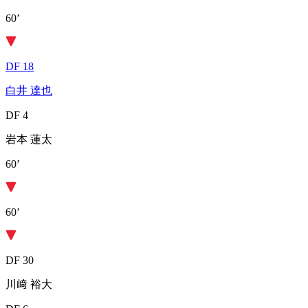
60’
DF 18
白井 達也
DF 4
岩本 蓮太
60’
60’
DF 30
川﨑 裕大