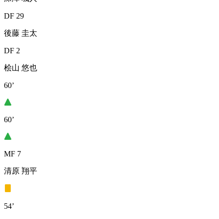
DF 29
後藤 圭太
DF 2
桧山 悠也
60’
60’
MF 7
清原 翔平
54’