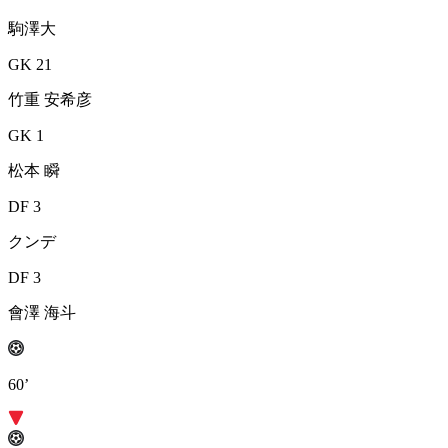
駒澤大
GK 21
竹重 安希彦
GK 1
松本 瞬
DF 3
クンデ
DF 3
會澤 海斗
60’