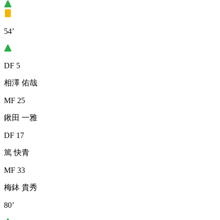
54’
DF 5
相澤 佑哉
MF 25
鍬田 一雅
DF 17
篤 快青
MF 33
梅鉢 貴秀
80’