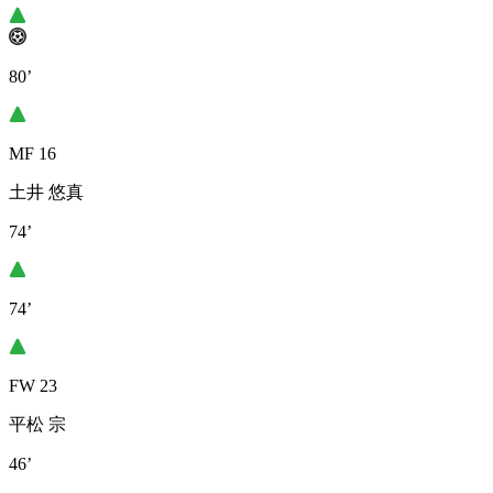
80’
MF 16
土井 悠真
74’
74’
FW 23
平松 宗
46’