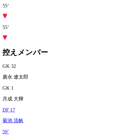
55’
55’
控えメンバー
GK 32
廣永 遼太郎
GK 1
月成 大輝
DF 17
菊池 流帆
59’