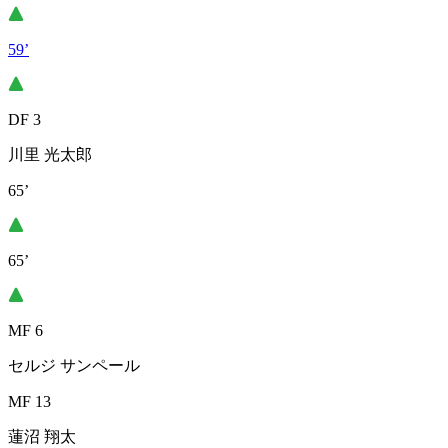
59’
DF 3
川里 光太郎
65’
65’
MF 6
セルジ サンペール
MF 13
蓮沼 翔太