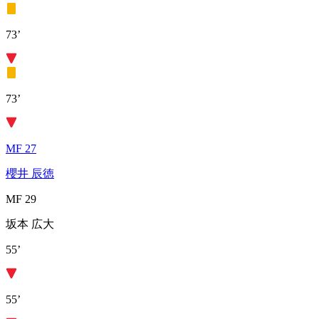
73’
73’
MF 27
櫻井 辰徳
MF 29
坂本 広大
55’
55’