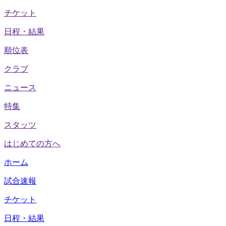
チケット
日程・結果
順位表
クラブ
ニュース
特集
スタッツ
はじめての方へ
ホーム
試合速報
チケット
日程・結果