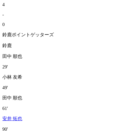
4
-
0
鈴鹿ポイントゲッターズ
鈴鹿
田中 順也
29'
小林 友希
49'
田中 順也
61'
安井 拓也
90'