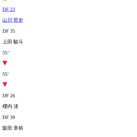
DF 23
山川 哲史
DF 35
上田 駿斗
55’
55’
DF 26
櫻内 渚
DF 39
阪田 章裕