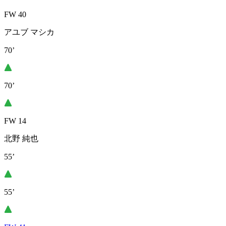
FW 40
アユブ マシカ
70’
70’
FW 14
北野 純也
55’
55’