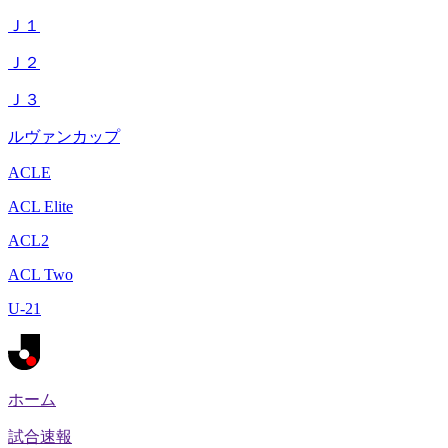
Ｊ１
Ｊ２
Ｊ３
ルヴァンカップ
ACLE
ACL Elite
ACL2
ACL Two
U-21
ホーム
試合速報