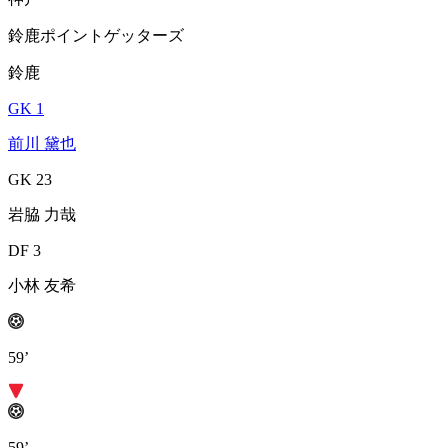
鈴鹿ポイントゲッターズ
鈴鹿
GK 1
前川 黛也
GK 23
岩脇 力哉
DF 3
小林 友希
59’
59’