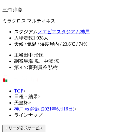
三浦 淳寛
ミラグロス マルティネス
スタジアム
ノエビアスタジアム神戸
入場者数
1,938人
天候 / 気温 / 湿度
屋内 / 23.6℃ / 74%
主審
田中 玲匡
副審
馬場 規、中澤 涼
第４の審判員
谷 弘樹
TOP
>
日程・結果
>
天皇杯
>
神戸 vs 鈴鹿 (2021年6月16日)
>
ラインナップ
Ｊリーグ公式サービス