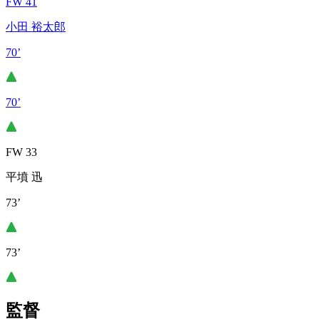
FW 41
小田 裕太郎
70’
70’
FW 33
平墳 迅
73’
73’
監督