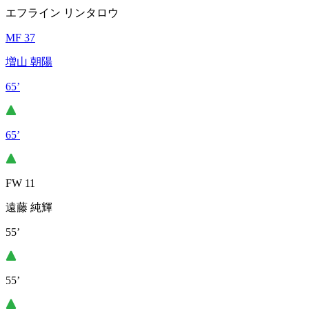
エフライン リンタロウ
MF 37
増山 朝陽
65’
65’
FW 11
遠藤 純輝
55’
55’