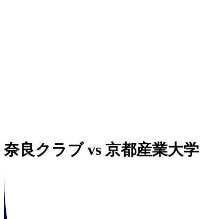
奈良クラブ
vs
京都産業大学