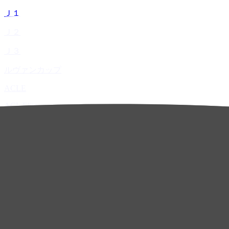
Ｊ１
Ｊ２
Ｊ３
ルヴァンカップ
ACLE
ACL Elite
ACL2
ACL Two
U-21
ホーム
試合速報