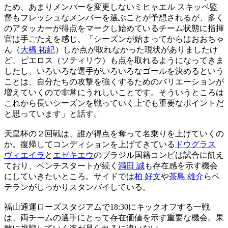
ため、あまりメンバーを変更しないミヒャエル スキッベ監
督もフレッシュなメンバーを選ぶことが予想されるが、多く
のアタッカーが得点をマークし始めているチーム状態に指揮
官は手ごたえを感じ、「シーズンが始まってからはおおちゃ
ん（
大橋 祐紀
）しか点が取れなかった現状がありましたけ
ど、ピエロス（ソティリウ）も点を取れるようになってきま
したし、いろいろな選手がいろいろなゴールを決めるという
ことは、自分たちの攻撃を強くするためのバリエーションが
増えていくので非常にうれしいことです。そういうところは
これから長いシーズンを戦っていく上でも重要なポイントだ
と思っています」と話す。
天皇杯の２回戦は、誰が得点を奪って名乗りを上げていくの
か。復帰してコンディションを上げてきている
ドウグラス
ヴィエイラ
と
エゼキエウ
のブラジル国籍コンビは試合に飢え
ており、ベンチスタートが続く
満田 誠
も存在感を示す機会
にしていきたいところ。サイドでは
柏 好文
や
茶島 雄介
らベ
テランがしっかりスタンバイしている。
福山通運ローズスタジアムで18:30にキックオフする一戦
は、両チームの選手にとって存在価値を示す重要な機会。果