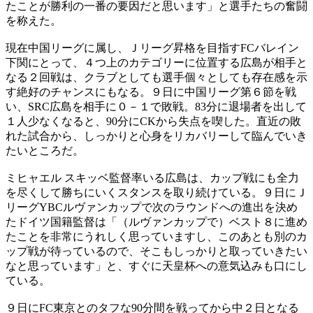
たことが勝利の一番の要因だと思います」と選手たちの奮闘
を称えた。
現在中国リーグに属し、Ｊリーグ昇格を目指すFCバレイン
下関にとって、４つ上のカテゴリーに位置する広島が相手と
なる２回戦は、クラブとしても選手個々としても存在感を示
す絶好のチャンスにもなる。９日に中国リーグ第６節を戦
い、SRC広島を相手に０－１で敗戦。83分に退場者を出して
１人少なくなると、90分にCKから失点を喫した。直近の敗
れた試合から、しっかりと心身をリカバリーして臨んでいき
たいところだ。
ミヒャエル スキッベ監督率いる広島は、カップ戦にも全力
を尽くして勝ちにいくスタンスを取り続けている。９日にＪ
リーグYBCルヴァンカップで次のラウンドへの進出を決め
たドイツ国籍監督は「（ルヴァンカップで）ベスト８に進め
たことを非常にうれしく思っていますし、このあとも別のカ
ップ戦が待っているので、そこもしっかりと取っていきたい
なと思っています」と、すぐに天皇杯への意気込みも口にし
ている。
９日にFC東京とのタフな90分間を戦ってから中２日となる