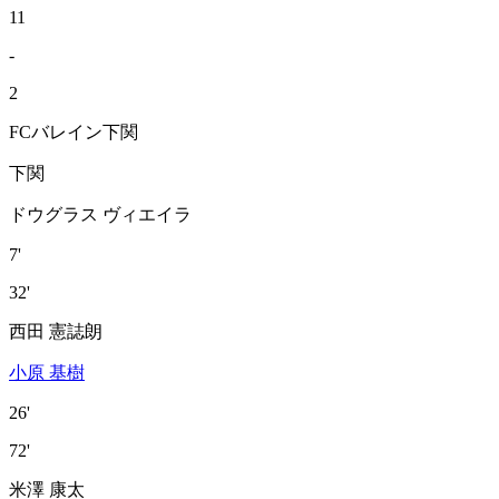
11
-
2
FCバレイン下関
下関
ドウグラス ヴィエイラ
7'
32'
西田 憲誌朗
小原 基樹
26'
72'
米澤 康太