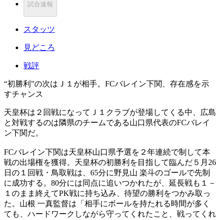
試合速報
スタッツ
見どころ
戦評
“初勝利”の次はＪ１が相手。FCバレイン下関、存在感を示
すチャンス
天皇杯は２回戦になってＪ１クラブが登場してくる中、広島
と対戦するのは隣県のチームである山口県代表のFCバレイ
ン下関だ。
FCバレイン下関は天皇杯山口県予選を２年連続で制して本
戦の出場権を獲得。天皇杯の初勝利を目指して臨んだ５月26
日の１回戦・鳥取戦は、65分に野見山 楽斗のゴールで先制
に成功する。80分には同点に追いつかれたが、延長戦も１－
１のまま終えてPK戦に持ち込み、待望の勝利をつかみ取っ
た。山根 一真監督は「相手にボールを持たれる時間が多く
ても、ハードワークしながら守ってくれたこと、戦ってくれ