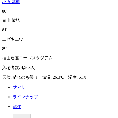
小原 基樹
80'
青山 敏弘
81'
エゼキエウ
89'
福山通運ローズスタジアム
入場者数
:
4,268人
天候
:
晴れのち曇り
｜
気温
:
26.3℃
｜
湿度
:
51%
サマリー
ラインナップ
戦評