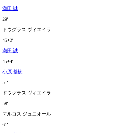
満田 誠
29'
ドウグラス ヴィエイラ
45+2'
満田 誠
45+4'
小原 基樹
51'
ドウグラス ヴィエイラ
58'
マルコス ジュニオール
61'