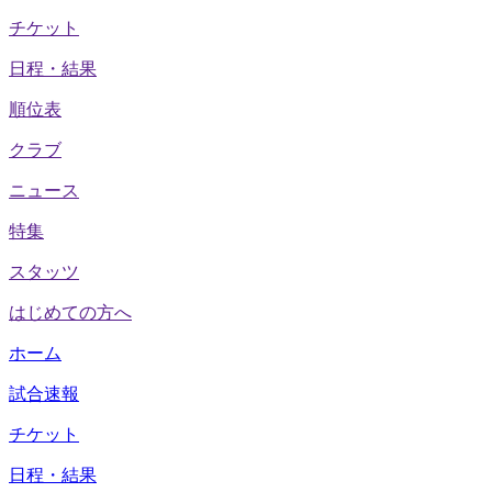
チケット
日程・結果
順位表
クラブ
ニュース
特集
スタッツ
はじめての方へ
ホーム
試合速報
チケット
日程・結果