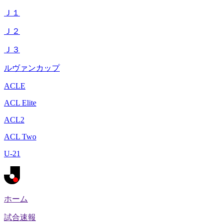
Ｊ１
Ｊ２
Ｊ３
ルヴァンカップ
ACLE
ACL Elite
ACL2
ACL Two
U-21
ホーム
試合速報