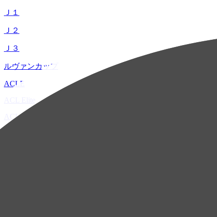
Ｊ１
Ｊ２
Ｊ３
ルヴァンカップ
ACLE
ACL Elite
ACL2
ACL Two
U-21
ホーム
試合速報