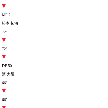
MF 7
松本 拓海
72’
72’
DF 50
濱 大耀
66’
66’