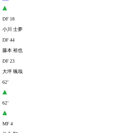
DF 18
小川 士夢
DF 44
藤本 裕也
DF 23
大坪 颯哉
62’
62’
MF 4