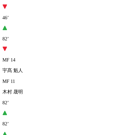
46’
82’
MF 14
宇髙 魁人
MF 11
木村 晟明
82’
82’