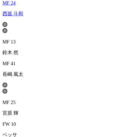
MF 24
西坂 斗和
MF 13
鈴木 然
MF 41
長嶋 風太
MF 25
宮原 輝
FW 10
ベッサ