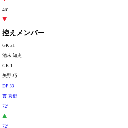
46’
控えメンバー
GK 21
池末 知史
GK 1
矢野 巧
DF 33
貫 真郷
72’
72’