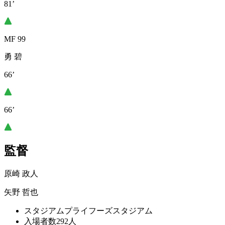
81’
MF 99
勇 碧
66’
66’
監督
原崎 政人
矢野 哲也
スタジアム
プライフーズスタジアム
入場者数
292人