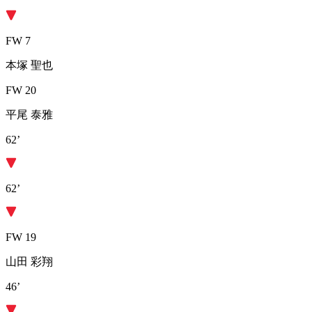
FW 7
本塚 聖也
FW 20
平尾 泰雅
62’
62’
FW 19
山田 彩翔
46’