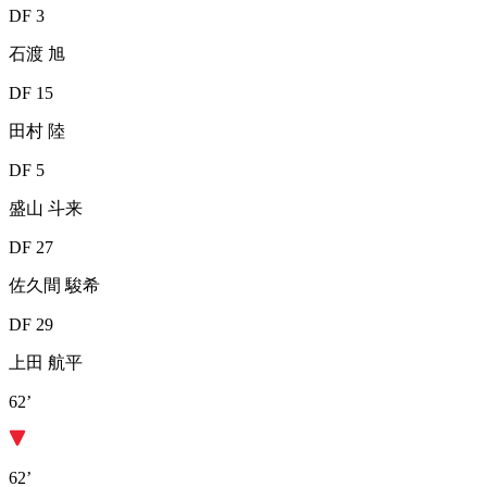
DF 3
石渡 旭
DF 15
田村 陸
DF 5
盛山 斗来
DF 27
佐久間 駿希
DF 29
上田 航平
62’
62’