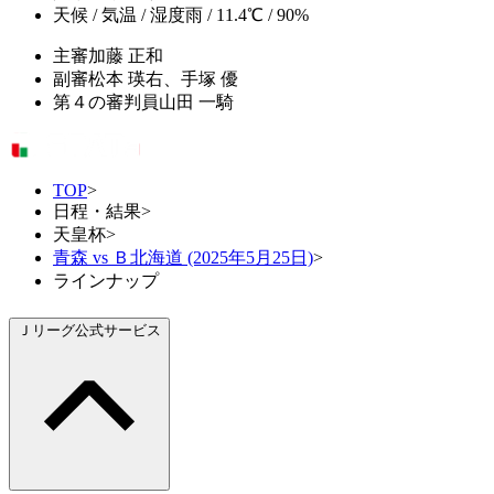
天候 / 気温 / 湿度
雨 / 11.4℃ / 90%
主審
加藤 正和
副審
松本 瑛右、手塚 優
第４の審判員
山田 一騎
TOP
>
日程・結果
>
天皇杯
>
青森 vs Ｂ北海道 (2025年5月25日)
>
ラインナップ
Ｊリーグ公式サービス