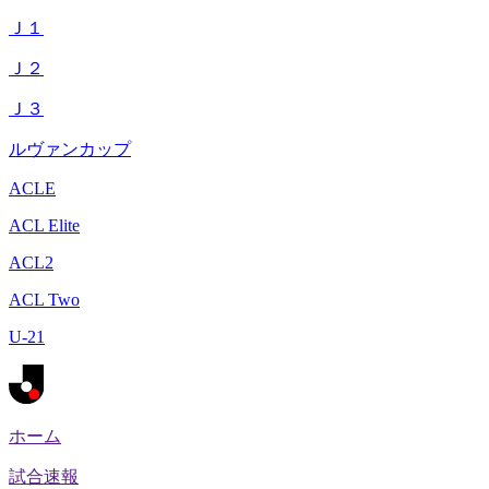
Ｊ１
Ｊ２
Ｊ３
ルヴァンカップ
ACLE
ACL Elite
ACL2
ACL Two
U-21
ホーム
試合速報