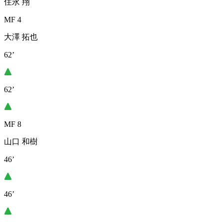
住永 翔
MF 4
大澤 拓也
62’
62’
MF 8
山口 和樹
46’
46’