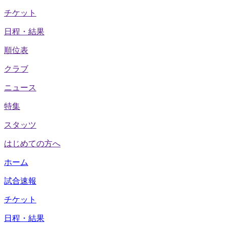
チケット
日程・結果
順位表
クラブ
ニュース
特集
スタッツ
はじめての方へ
ホーム
試合速報
チケット
日程・結果