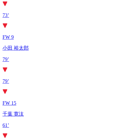
73’
FW 9
小田 裕太郎
79’
79’
FW 15
千葉 寛汰
61’