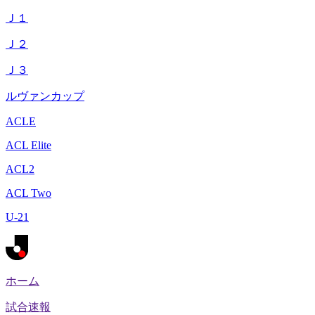
Ｊ１
Ｊ２
Ｊ３
ルヴァンカップ
ACLE
ACL Elite
ACL2
ACL Two
U-21
ホーム
試合速報