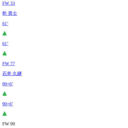
FW 33
乾 貴士
61’
61’
FW 77
石井 久継
90+6’
90+6’
FW 99