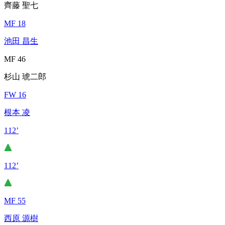
齊藤 聖七
MF 18
池田 昌生
MF 46
杉山 琥二郎
FW 16
根本 凌
112’
112’
MF 55
西原 源樹