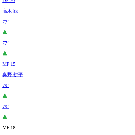
DF 70
高木 践
77’
77’
MF 15
奥野 耕平
79’
79’
MF 18