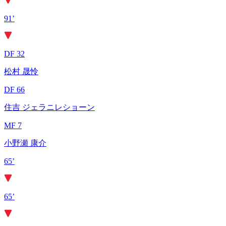
91’
DF 32
松村 晟怜
DF 66
住吉 ジェラニレショーン
MF 7
小野瀬 康介
65’
65’