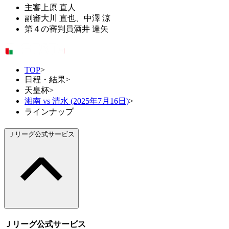
主審
上原 直人
副審
大川 直也、中澤 涼
第４の審判員
酒井 達矢
TOP
>
日程・結果
>
天皇杯
>
湘南 vs 清水 (2025年7月16日)
>
ラインナップ
Ｊリーグ公式サービス
Ｊリーグ公式サービス