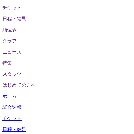
チケット
日程・結果
順位表
クラブ
ニュース
特集
スタッツ
はじめての方へ
ホーム
試合速報
チケット
日程・結果