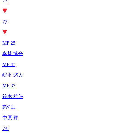
77’
77’
MF 25
奥埜 博亮
MF 47
嶋本 悠大
MF 37
鈴木 雄斗
FW 11
中原 輝
73’