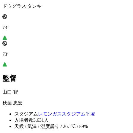
ドウグラス タンキ
73’
73’
監督
山口 智
秋葉 忠宏
スタジアム
レモンガススタジアム平塚
入場者数
3,631人
天候 / 気温 / 湿度
曇り / 26.1℃ / 89%