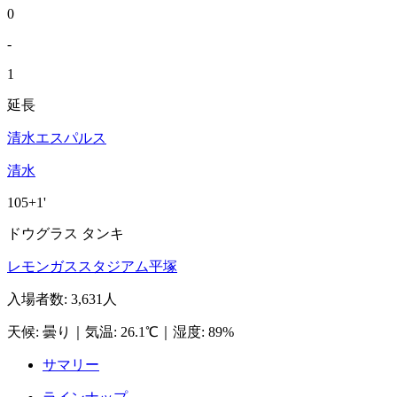
0
-
1
延長
清水エスパルス
清水
105+1'
ドウグラス タンキ
レモンガススタジアム平塚
入場者数
:
3,631人
天候
:
曇り
｜
気温
:
26.1℃
｜
湿度
:
89%
サマリー