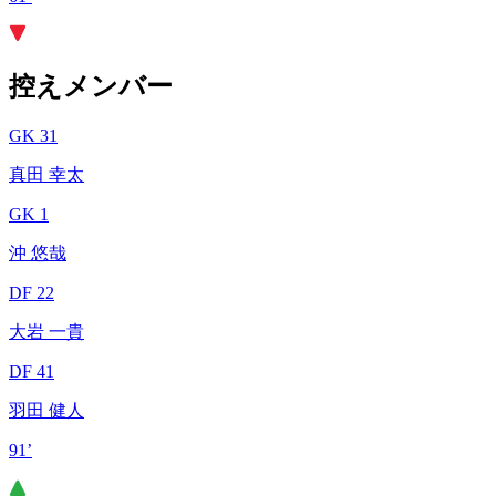
控えメンバー
GK 31
真田 幸太
GK 1
沖 悠哉
DF 22
大岩 一貴
DF 41
羽田 健人
91’