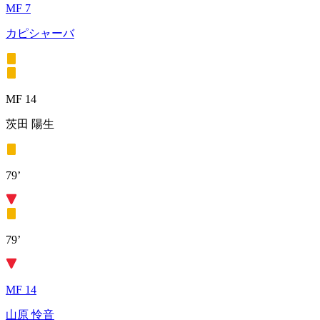
MF 7
カピシャーバ
MF 14
茨田 陽生
79’
79’
MF 14
山原 怜音