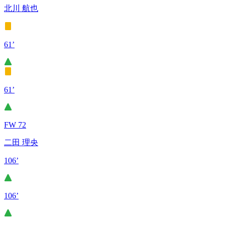
北川 航也
61’
61’
FW 72
二田 理央
106’
106’