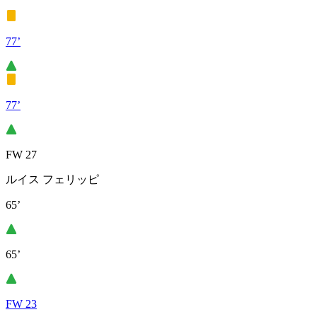
77’
77’
FW 27
ルイス フェリッピ
65’
65’
FW 23