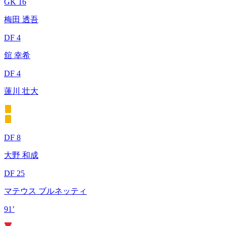
GK 16
梅田 透吾
DF 4
舘 幸希
DF 4
蓮川 壮大
DF 8
大野 和成
DF 25
マテウス ブルネッティ
91’