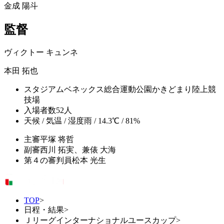
金成 陽斗
監督
ヴィクトー キュンネ
本田 拓也
スタジアム
ベネックス総合運動公園かきどまり陸上競
技場
入場者数
52人
天候 / 気温 / 湿度
雨 / 14.3℃ / 81%
主審
平塚 将哲
副審
西川 拓実、兼俵 大海
第４の審判員
松本 光生
TOP
>
日程・結果
>
Ｊリーグインターナショナルユースカップ
>