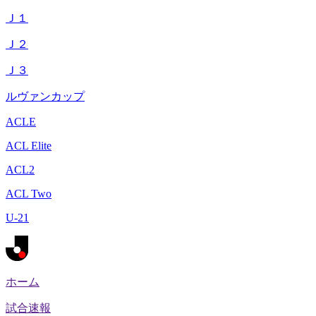
Ｊ１
Ｊ２
Ｊ３
ルヴァンカップ
ACLE
ACL Elite
ACL2
ACL Two
U-21
ホーム
試合速報