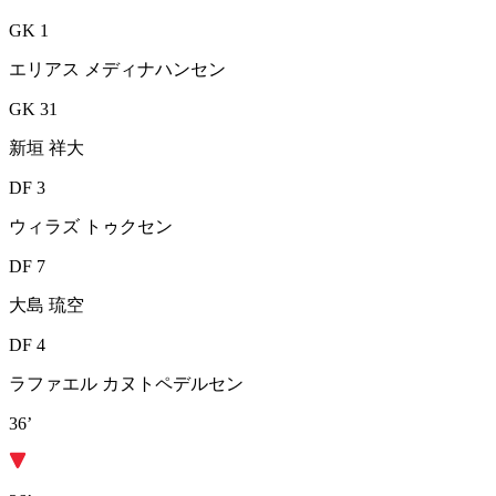
GK 1
エリアス メディナハンセン
GK 31
新垣 祥大
DF 3
ウィラズ トゥクセン
DF 7
大島 琉空
DF 4
ラファエル カヌトペデルセン
36’