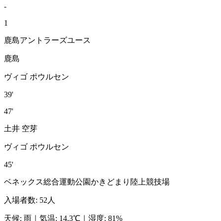
-
1
鹿島アントラーズユース
鹿島
ヴィゴ ポウルセン
39'
47'
土井 空芽
ヴィゴ ポウルセン
45'
ベネックス総合運動公園かきどまり陸上競技場
入場者数
:
52人
天候
:
雨
｜
気温
:
14.3℃
｜
湿度
:
81%