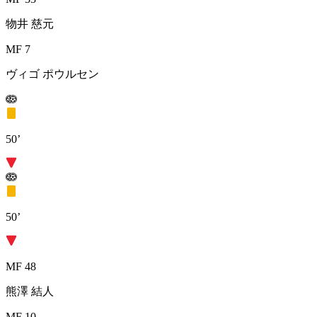
物井 慈元
MF 7
ヴィゴ ポウルセン
50’
50’
MF 48
熊澤 結人
MF 10