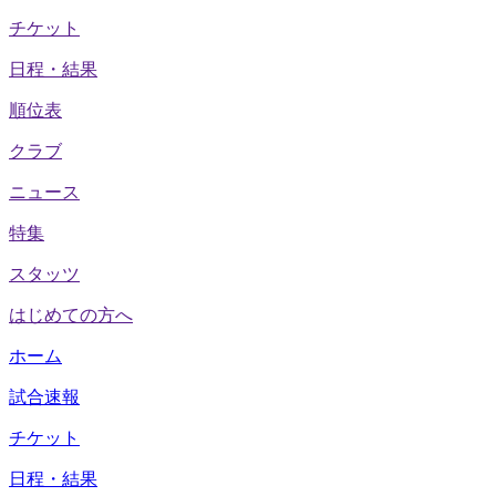
チケット
日程・結果
順位表
クラブ
ニュース
特集
スタッツ
はじめての方へ
ホーム
試合速報
チケット
日程・結果