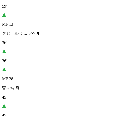
59’
MF 13
タヒール ジェフヘル
36’
36’
MF 28
曽ヶ端 輝
45’
45’