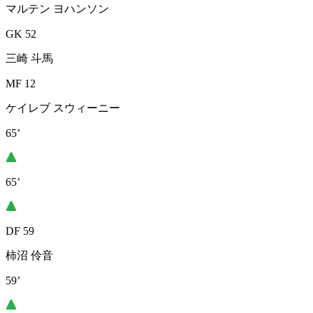
マルテン ヨハンソン
GK 52
三崎 斗馬
MF 12
ケイレブ スウィーニー
65’
65’
DF 59
柿沼 伶音
59’