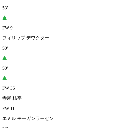
53’
FW 9
フィリップ デワクター
50’
50’
FW 35
寺尾 桔平
FW 11
エミル モーガンラーセン