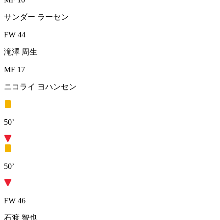
サンダー ラーセン
FW 44
滝澤 周生
MF 17
ニコライ ヨハンセン
50’
50’
FW 46
石渡 智也