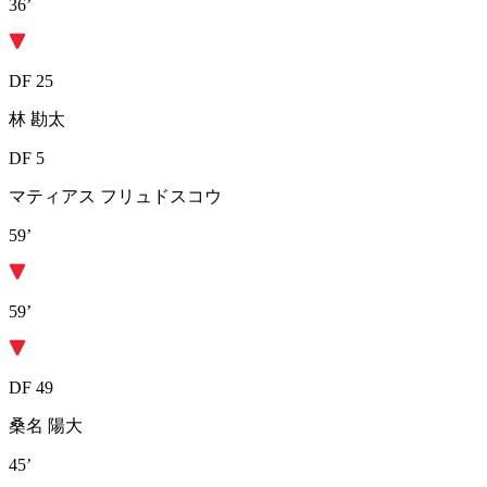
36’
DF 25
林 勘太
DF 5
マティアス フリュドスコウ
59’
59’
DF 49
桑名 陽大
45’