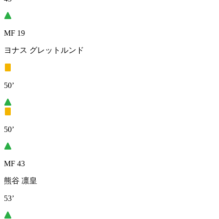
MF 19
ヨナス グレットルンド
50’
50’
MF 43
熊谷 凛皇
53’