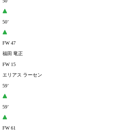
50’
50’
FW 47
福田 竜正
FW 15
エリアス ラーセン
59’
59’
FW 61