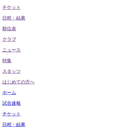
チケット
日程・結果
順位表
クラブ
ニュース
特集
スタッツ
はじめての方へ
ホーム
試合速報
チケット
日程・結果