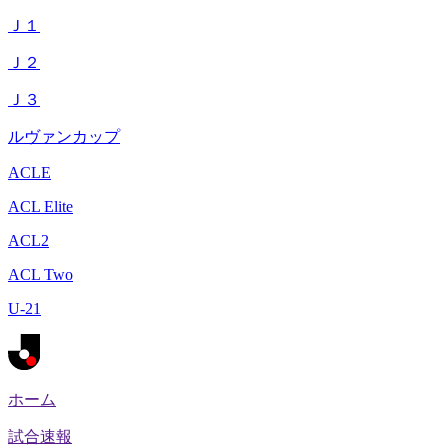
Ｊ１
Ｊ２
Ｊ３
ルヴァンカップ
ACLE
ACL Elite
ACL2
ACL Two
U-21
ホーム
試合速報