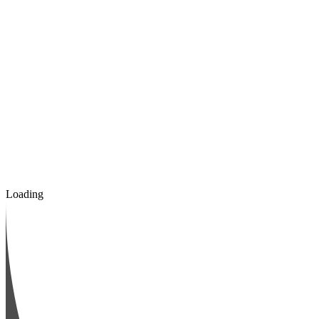
Loading