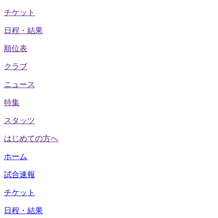
チケット
日程・結果
順位表
クラブ
ニュース
特集
スタッツ
はじめての方へ
ホーム
試合速報
チケット
日程・結果