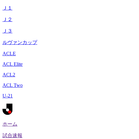
Ｊ１
Ｊ２
Ｊ３
ルヴァンカップ
ACLE
ACL Elite
ACL2
ACL Two
U-21
ホーム
試合速報