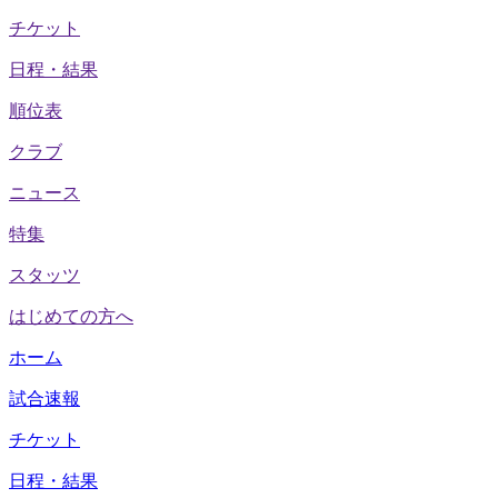
チケット
日程・結果
順位表
クラブ
ニュース
特集
スタッツ
はじめての方へ
ホーム
試合速報
チケット
日程・結果