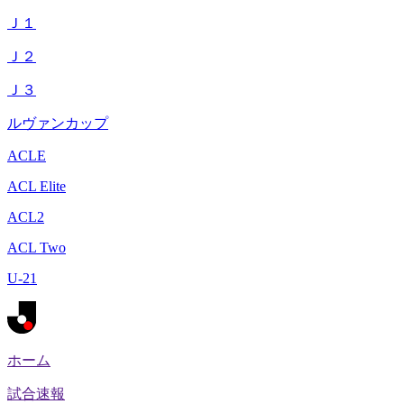
Ｊ１
Ｊ２
Ｊ３
ルヴァンカップ
ACLE
ACL Elite
ACL2
ACL Two
U-21
ホーム
試合速報