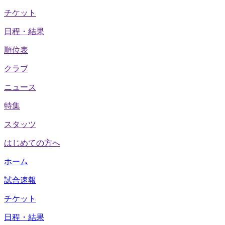
チケット
日程・結果
順位表
クラブ
ニュース
特集
スタッツ
はじめての方へ
ホーム
試合速報
チケット
日程・結果