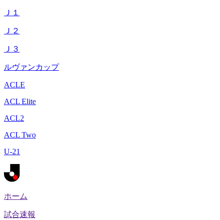
Ｊ１
Ｊ２
Ｊ３
ルヴァンカップ
ACLE
ACL Elite
ACL2
ACL Two
U-21
ホーム
試合速報