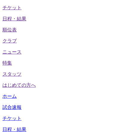
チケット
日程・結果
順位表
クラブ
ニュース
特集
スタッツ
はじめての方へ
ホーム
試合速報
チケット
日程・結果