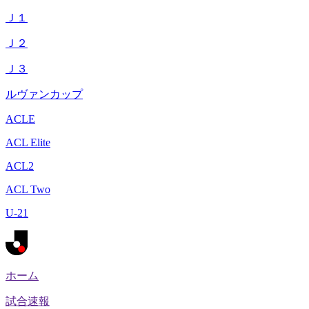
Ｊ１
Ｊ２
Ｊ３
ルヴァンカップ
ACLE
ACL Elite
ACL2
ACL Two
U-21
ホーム
試合速報