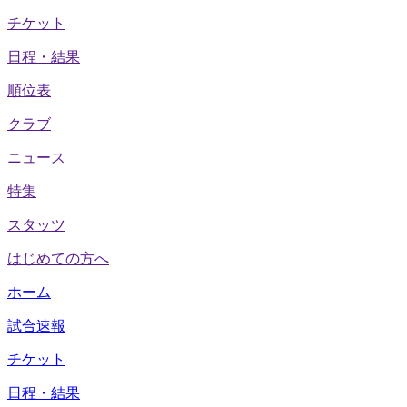
チケット
日程・結果
順位表
クラブ
ニュース
特集
スタッツ
はじめての方へ
ホーム
試合速報
チケット
日程・結果