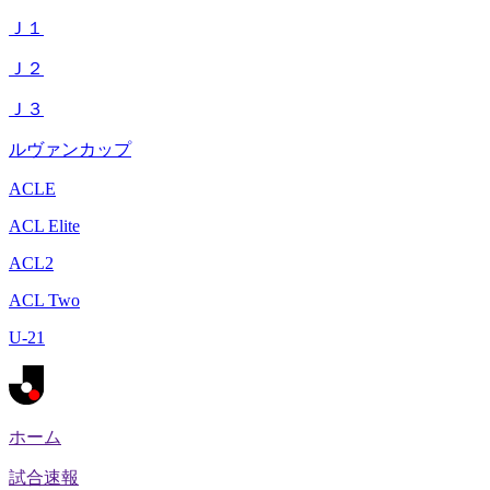
Ｊ１
Ｊ２
Ｊ３
ルヴァンカップ
ACLE
ACL Elite
ACL2
ACL Two
U-21
ホーム
試合速報