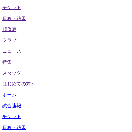
チケット
日程・結果
順位表
クラブ
ニュース
特集
スタッツ
はじめての方へ
ホーム
試合速報
チケット
日程・結果