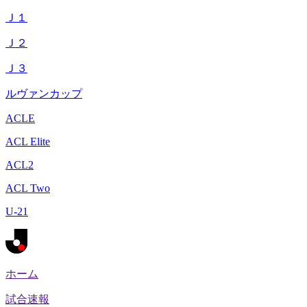
Ｊ１
Ｊ２
Ｊ３
ルヴァンカップ
ACLE
ACL Elite
ACL2
ACL Two
U-21
ホーム
試合速報