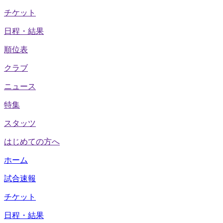
チケット
日程・結果
順位表
クラブ
ニュース
特集
スタッツ
はじめての方へ
ホーム
試合速報
チケット
日程・結果