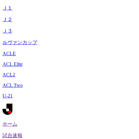
Ｊ１
Ｊ２
Ｊ３
ルヴァンカップ
ACLE
ACL Elite
ACL2
ACL Two
U-21
ホーム
試合速報