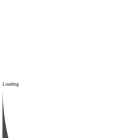
Loading