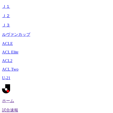
Ｊ１
Ｊ２
Ｊ３
ルヴァンカップ
ACLE
ACL Elite
ACL2
ACL Two
U-21
ホーム
試合速報