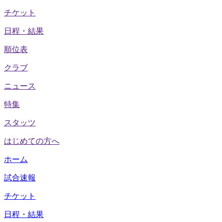
チケット
日程・結果
順位表
クラブ
ニュース
特集
スタッツ
はじめての方へ
ホーム
試合速報
チケット
日程・結果