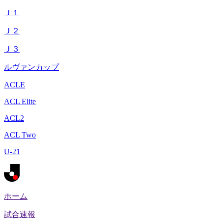
Ｊ１
Ｊ２
Ｊ３
ルヴァンカップ
ACLE
ACL Elite
ACL2
ACL Two
U-21
ホーム
試合速報