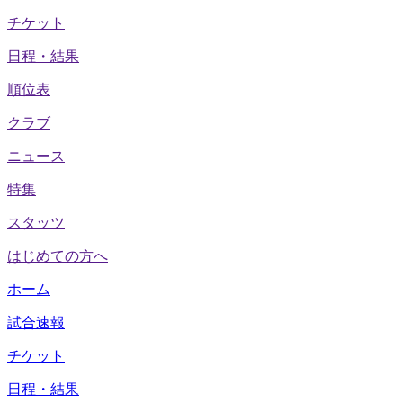
チケット
日程・結果
順位表
クラブ
ニュース
特集
スタッツ
はじめての方へ
ホーム
試合速報
チケット
日程・結果