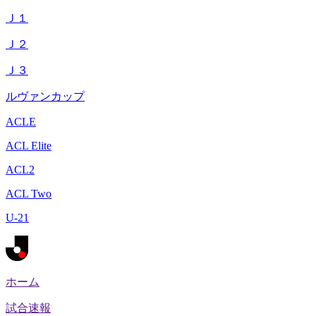
Ｊ１
Ｊ２
Ｊ３
ルヴァンカップ
ACLE
ACL Elite
ACL2
ACL Two
U-21
ホーム
試合速報