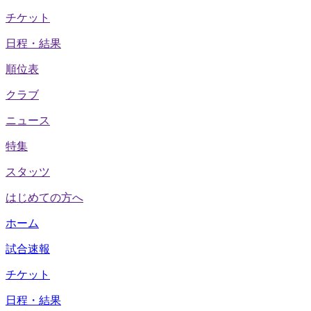
チケット
日程・結果
順位表
クラブ
ニュース
特集
スタッツ
はじめての方へ
ホーム
試合速報
チケット
日程・結果