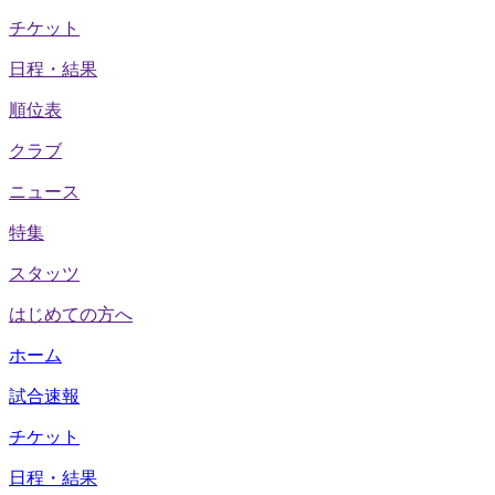
チケット
日程・結果
順位表
クラブ
ニュース
特集
スタッツ
はじめての方へ
ホーム
試合速報
チケット
日程・結果