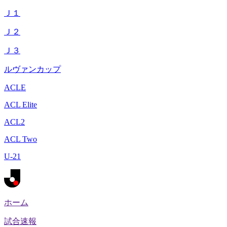
Ｊ１
Ｊ２
Ｊ３
ルヴァンカップ
ACLE
ACL Elite
ACL2
ACL Two
U-21
ホーム
試合速報