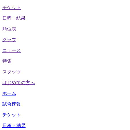
チケット
日程・結果
順位表
クラブ
ニュース
特集
スタッツ
はじめての方へ
ホーム
試合速報
チケット
日程・結果