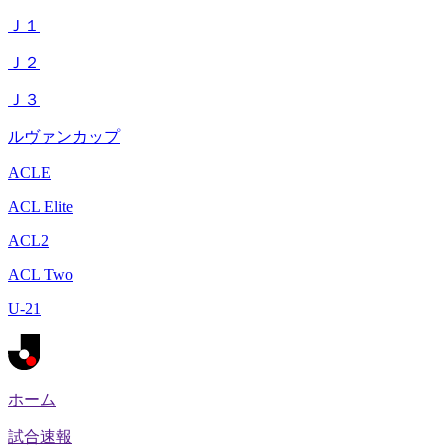
Ｊ１
Ｊ２
Ｊ３
ルヴァンカップ
ACLE
ACL Elite
ACL2
ACL Two
U-21
ホーム
試合速報