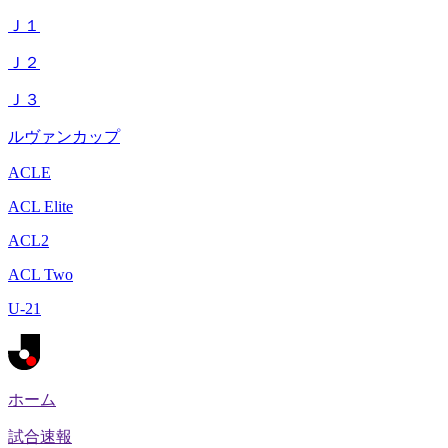
Ｊ１
Ｊ２
Ｊ３
ルヴァンカップ
ACLE
ACL Elite
ACL2
ACL Two
U-21
ホーム
試合速報