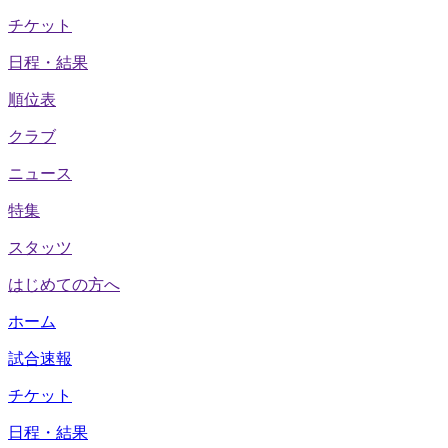
チケット
日程・結果
順位表
クラブ
ニュース
特集
スタッツ
はじめての方へ
ホーム
試合速報
チケット
日程・結果