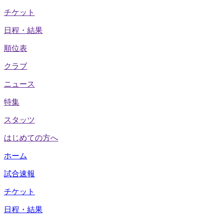
チケット
日程・結果
順位表
クラブ
ニュース
特集
スタッツ
はじめての方へ
ホーム
試合速報
チケット
日程・結果