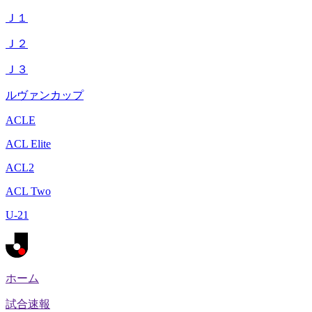
Ｊ１
Ｊ２
Ｊ３
ルヴァンカップ
ACLE
ACL Elite
ACL2
ACL Two
U-21
ホーム
試合速報