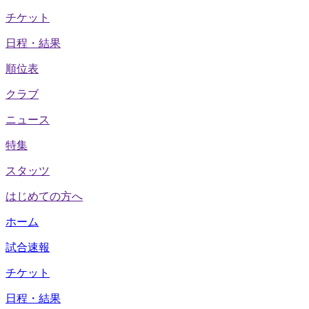
チケット
日程・結果
順位表
クラブ
ニュース
特集
スタッツ
はじめての方へ
ホーム
試合速報
チケット
日程・結果