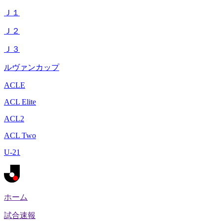
Ｊ１
Ｊ２
Ｊ３
ルヴァンカップ
ACLE
ACL Elite
ACL2
ACL Two
U-21
ホーム
試合速報