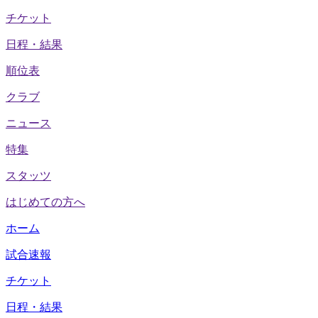
チケット
日程・結果
順位表
クラブ
ニュース
特集
スタッツ
はじめての方へ
ホーム
試合速報
チケット
日程・結果