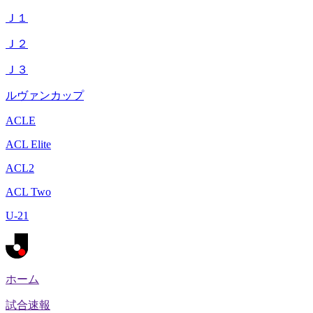
Ｊ１
Ｊ２
Ｊ３
ルヴァンカップ
ACLE
ACL Elite
ACL2
ACL Two
U-21
ホーム
試合速報