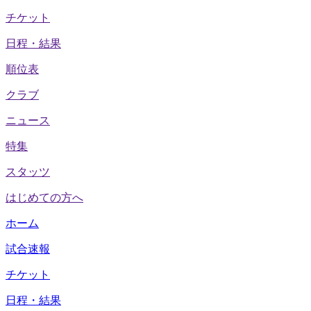
チケット
日程・結果
順位表
クラブ
ニュース
特集
スタッツ
はじめての方へ
ホーム
試合速報
チケット
日程・結果