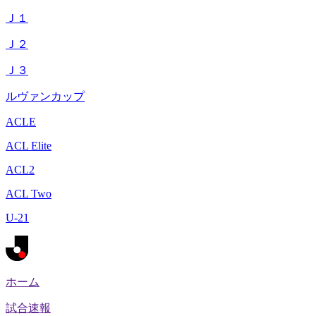
Ｊ１
Ｊ２
Ｊ３
ルヴァンカップ
ACLE
ACL Elite
ACL2
ACL Two
U-21
ホーム
試合速報