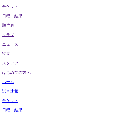
チケット
日程・結果
順位表
クラブ
ニュース
特集
スタッツ
はじめての方へ
ホーム
試合速報
チケット
日程・結果