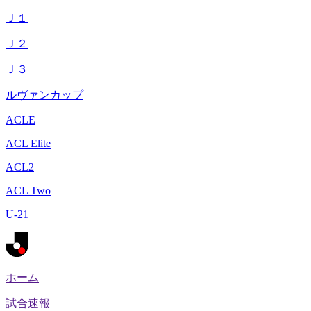
Ｊ１
Ｊ２
Ｊ３
ルヴァンカップ
ACLE
ACL Elite
ACL2
ACL Two
U-21
ホーム
試合速報