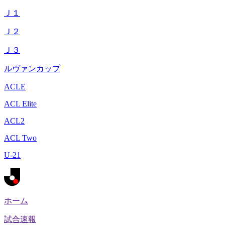
Ｊ１
Ｊ２
Ｊ３
ルヴァンカップ
ACLE
ACL Elite
ACL2
ACL Two
U-21
ホーム
試合速報