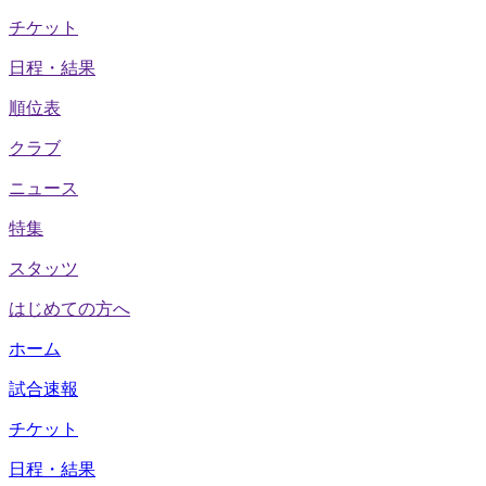
チケット
日程・結果
順位表
クラブ
ニュース
特集
スタッツ
はじめての方へ
ホーム
試合速報
チケット
日程・結果