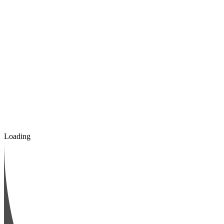
Loading