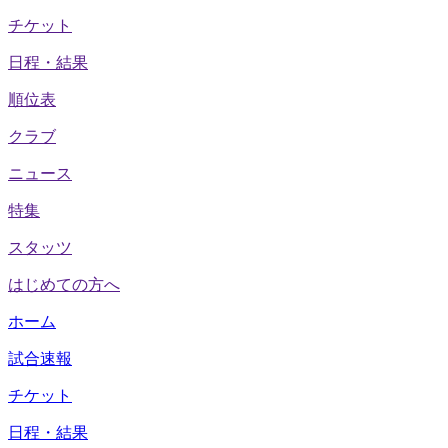
チケット
日程・結果
順位表
クラブ
ニュース
特集
スタッツ
はじめての方へ
ホーム
試合速報
チケット
日程・結果