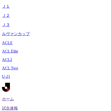
Ｊ１
Ｊ２
Ｊ３
ルヴァンカップ
ACLE
ACL Elite
ACL2
ACL Two
U-21
ホーム
試合速報