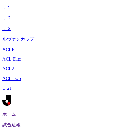
Ｊ１
Ｊ２
Ｊ３
ルヴァンカップ
ACLE
ACL Elite
ACL2
ACL Two
U-21
ホーム
試合速報