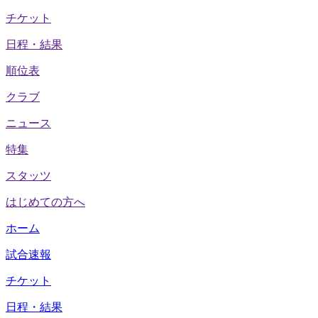
チケット
日程・結果
順位表
クラブ
ニュース
特集
スタッツ
はじめての方へ
ホーム
試合速報
チケット
日程・結果