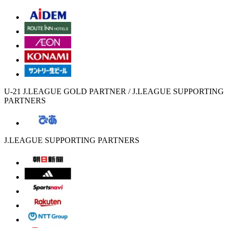
U-21 J.LEAGUE GOLD PARTNER / J.LEAGUE SUPPORTING
PARTNERS
J.LEAGUE SUPPORTING PARTNERS