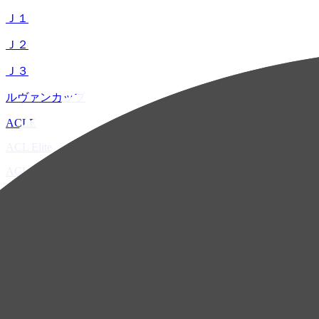
Ｊ１
Ｊ２
Ｊ３
ルヴァンカップ
ACLE
ACL Elite
ACL2
ACL Two
U-21
ホーム
試合速報