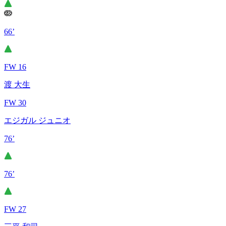
66’
FW 16
渡 大生
FW 30
エジガル ジュニオ
76’
76’
FW 27