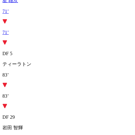
星 雄次
71’
71’
DF 5
ティーラトン
83’
83’
DF 29
岩田 智輝