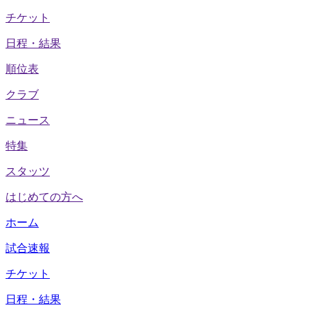
チケット
日程・結果
順位表
クラブ
ニュース
特集
スタッツ
はじめての方へ
ホーム
試合速報
チケット
日程・結果