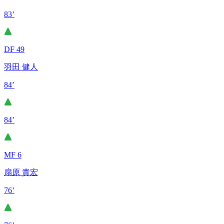
83’
DF 49
羽田 健人
84’
84’
MF 6
扇原 貴宏
76’