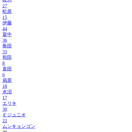
27
松原
15
伊藤
44
畠中
36
角田
33
和田
8
喜田
6
扇原
18
水沼
17
エリキ
30
Ｅジュニオ
22
ムンキョンゴン