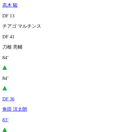
高木 駿
DF 13
チアゴ マルチンス
DF 41
刀根 亮輔
84’
84’
DF 36
角田 涼太朗
83’