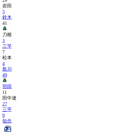
29
岩田
5
鈴木
41
刀根
3
三竿
7
松本
4
島川
49
羽田
11
田中達
27
三平
9
知念