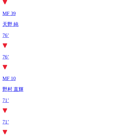
MF 39
天野 純
76’
76’
MF 10
野村 直輝
71’
71’