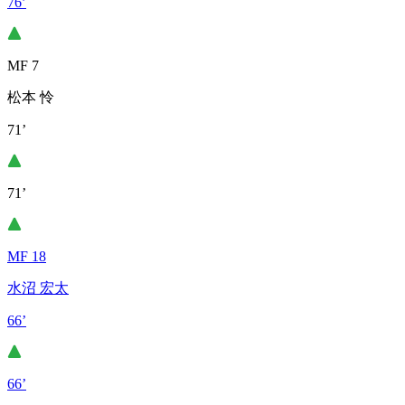
76’
MF 7
松本 怜
71’
71’
MF 18
水沼 宏太
66’
66’