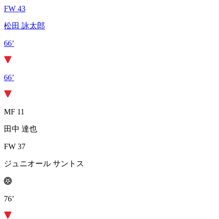
FW 43
松田 詠太郎
66’
66’
MF 11
田中 達也
FW 37
ジュニオール サントス
76’