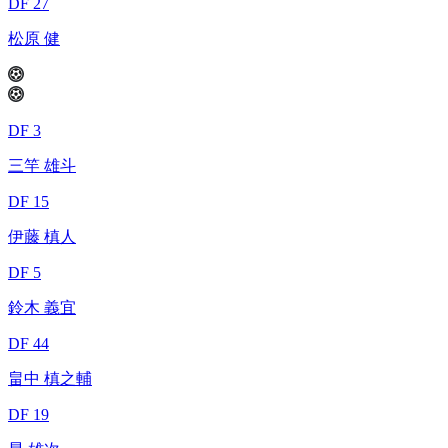
DF 27
松原 健
DF 3
三竿 雄斗
DF 15
伊藤 槙人
DF 5
鈴木 義宜
DF 44
畠中 槙之輔
DF 19