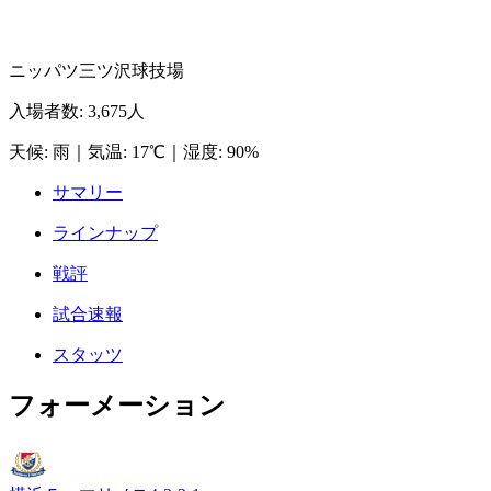
ニッパツ三ツ沢球技場
入場者数
:
3,675人
天候
:
雨
｜
気温
:
17℃
｜
湿度
:
90%
サマリー
ラインナップ
戦評
試合速報
スタッツ
フォーメーション