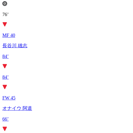
76’
MF 40
長谷川 雄志
84’
84’
FW 45
オナイウ 阿道
66’