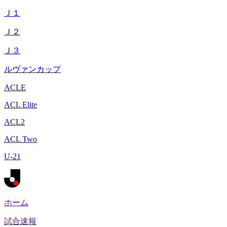
Ｊ１
Ｊ２
Ｊ３
ルヴァンカップ
ACLE
ACL Elite
ACL2
ACL Two
U-21
ホーム
試合速報