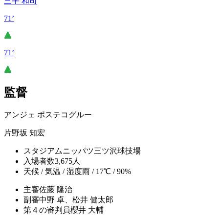
三平 和司
71’
71’
監督
アンジェ ポステコグルー
片野坂 知宏
スタジアム
ニッパツ三ツ沢球技場
入場者数
3,675人
天候 / 気温 / 湿度
雨 / 17℃ / 90%
主審
佐藤 隆治
副審
中野 卓、松井 健太郎
第４の審判員
櫻井 大輔