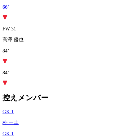
66’
FW 31
髙澤 優也
84’
84’
控えメンバー
GK 1
朴 一圭
GK 1