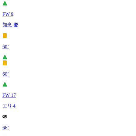
FW 9
知念 慶
60’
60’
FW 17
エリキ
66’