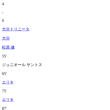
4
-
0
大分トリニータ
大分
松原 健
55'
ジュニオール サントス
65'
エリキ
75'
エリキ
87'