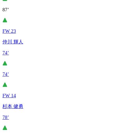
87’
FW 23
仲川 輝人
74’
74’
FW 14
杉本 健勇
78’