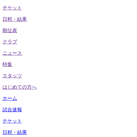
チケット
日程・結果
順位表
クラブ
ニュース
特集
スタッツ
はじめての方へ
ホーム
試合速報
チケット
日程・結果