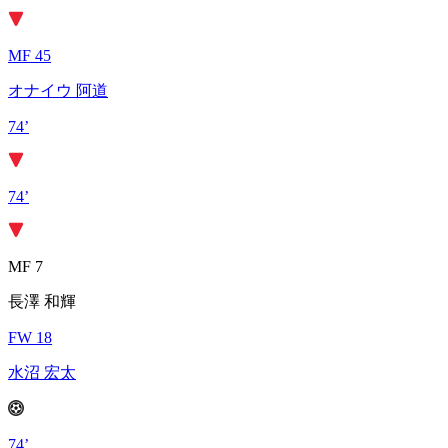
MF 45
オナイウ 阿道
74’
74’
MF 7
長澤 和輝
FW 18
水沼 宏太
74’