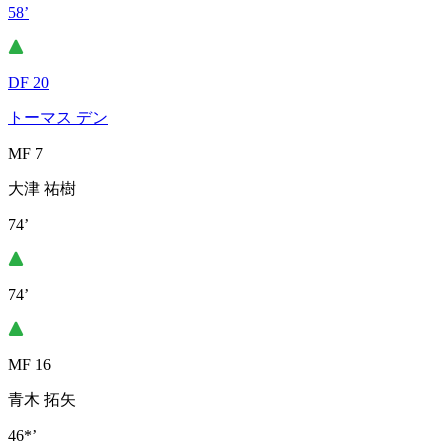
58’
DF 20
トーマス デン
MF 7
大津 祐樹
74’
74’
MF 16
青木 拓矢
46*’