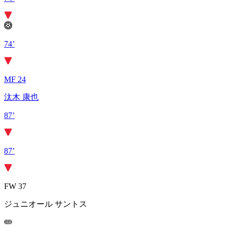
74’
MF 24
汰木 康也
87’
87’
FW 37
ジュニオール サントス