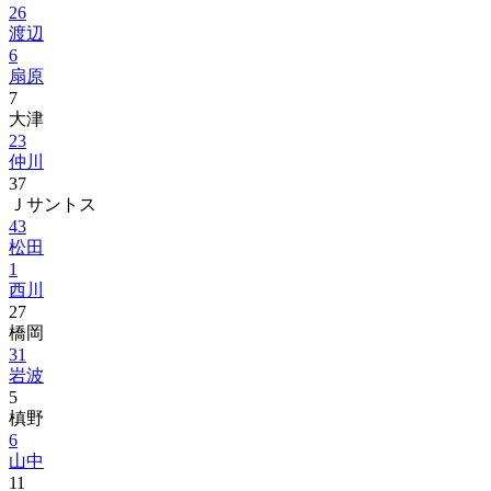
26
渡辺
6
扇原
7
大津
23
仲川
37
Ｊサントス
43
松田
1
西川
27
橋岡
31
岩波
5
槙野
6
山中
11