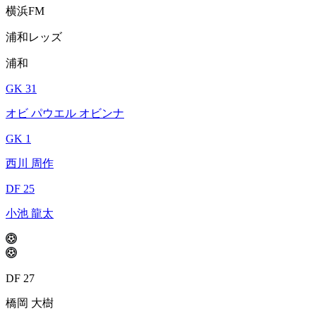
横浜FM
浦和レッズ
浦和
GK 31
オビ パウエル オビンナ
GK 1
西川 周作
DF 25
小池 龍太
DF 27
橋岡 大樹