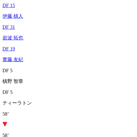
DF 15
伊藤 槙人
DF 31
岩波 拓也
DF 19
實藤 友紀
DF 5
槙野 智章
DF 5
ティーラトン
58’
58’