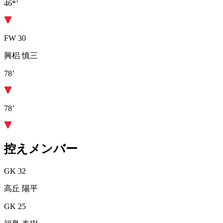
46*’
FW 30
興梠 慎三
78’
78’
控えメンバー
GK 32
高丘 陽平
GK 25