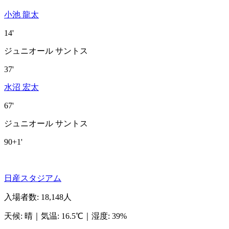
小池 龍太
14'
ジュニオール サントス
37'
水沼 宏太
67'
ジュニオール サントス
90+1'
日産スタジアム
入場者数
:
18,148人
天候
:
晴
｜
気温
:
16.5℃
｜
湿度
:
39%