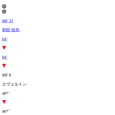
MF 33
和田 拓也
84’
84’
MF 8
エヴェルトン
46*’
46*’