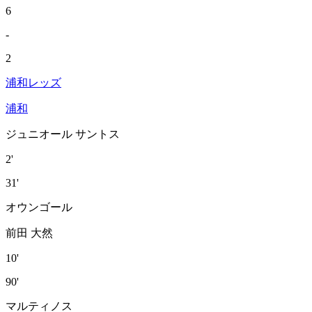
6
-
2
浦和レッズ
浦和
ジュニオール サントス
2'
31'
オウンゴール
前田 大然
10'
90'
マルティノス