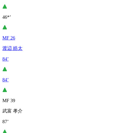
46*’
MF 26
渡辺 皓太
84’
84’
MF 39
武富 孝介
87’