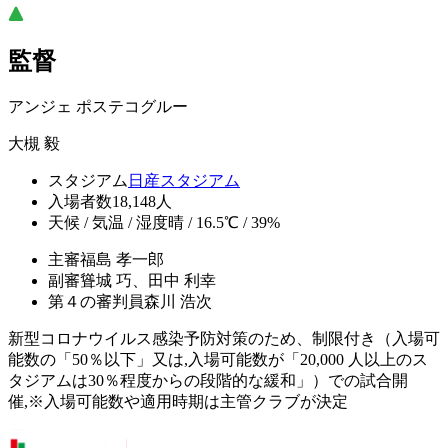
監督
アンジェ ポステコグルー
大槻 毅
スタジアム
日産スタジアム
入場者数
18,148人
天候 / 気温 / 湿度
晴 / 16.5℃ / 39%
主審
福島 孝一郎
副審
聳城 巧、田中 利幸
第４の審判員
森川 浩次
新型コロナウイルス感染予防対策のため、制限付き（入場可
能数の「50％以下」又は,入場可能数が「20,000 人以上のス
タジアムは30％程度からの段階的な緩和」）での試合開
催,※入場可能数や適用時期は主管クラブが決定