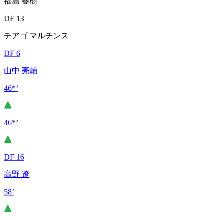
福島 春樹
DF 13
チアゴ マルチンス
DF 6
山中 亮輔
46*’
46*’
DF 16
高野 遼
58’