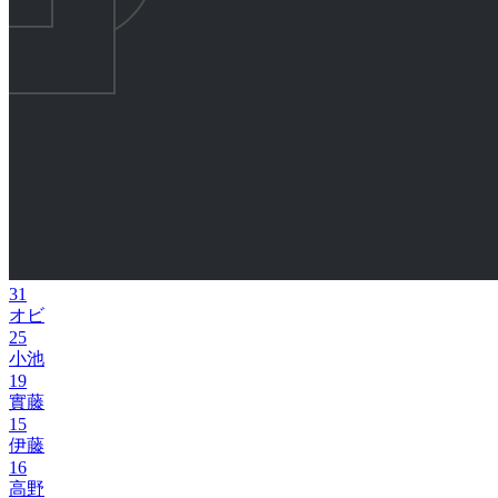
31
オビ
25
小池
19
實藤
15
伊藤
16
高野