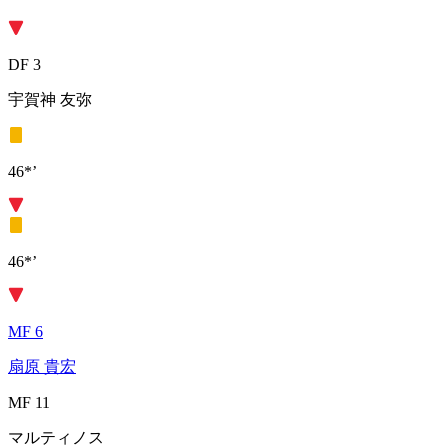
DF 3
宇賀神 友弥
46*’
46*’
MF 6
扇原 貴宏
MF 11
マルティノス