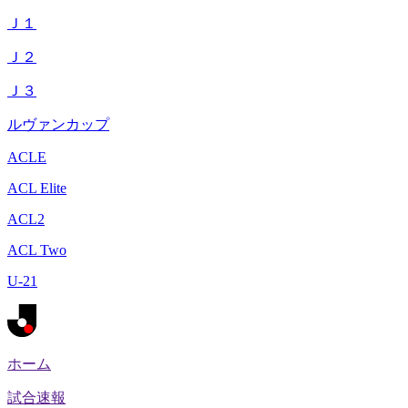
Ｊ１
Ｊ２
Ｊ３
ルヴァンカップ
ACLE
ACL Elite
ACL2
ACL Two
U-21
ホーム
試合速報