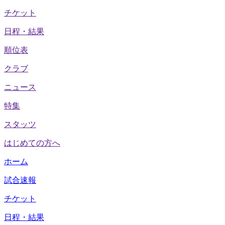
チケット
日程・結果
順位表
クラブ
ニュース
特集
スタッツ
はじめての方へ
ホーム
試合速報
チケット
日程・結果