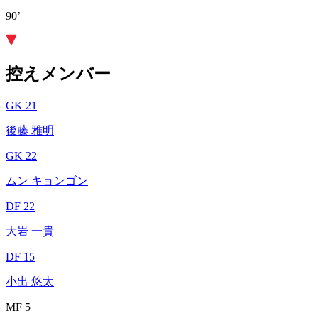
90’
控えメンバー
GK 21
後藤 雅明
GK 22
ムン キョンゴン
DF 22
大岩 一貴
DF 15
小出 悠太
MF 5