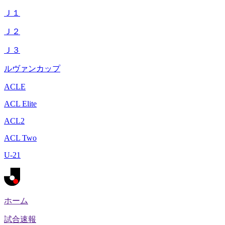
Ｊ１
Ｊ２
Ｊ３
ルヴァンカップ
ACLE
ACL Elite
ACL2
ACL Two
U-21
ホーム
試合速報