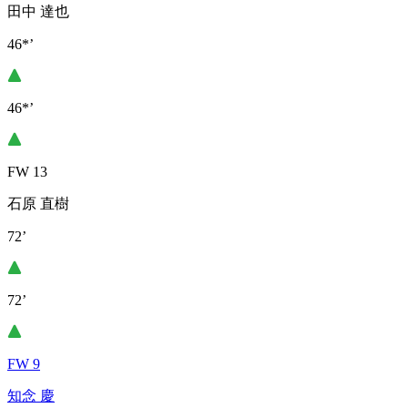
田中 達也
46*’
46*’
FW 13
石原 直樹
72’
72’
FW 9
知念 慶