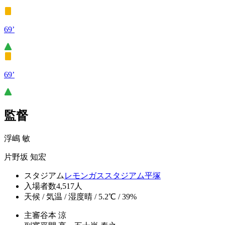
69’
69’
監督
浮嶋 敏
片野坂 知宏
スタジアム
レモンガススタジアム平塚
入場者数
4,517人
天候 / 気温 / 湿度
晴 / 5.2℃ / 39%
主審
谷本 涼