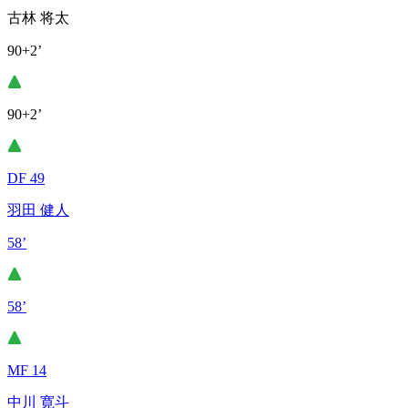
古林 将太
90+2’
90+2’
DF 49
羽田 健人
58’
58’
MF 14
中川 寛斗