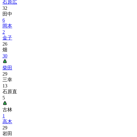
石原広
32
田中
6
岡本
2
金子
26
畑
30
柴田
29
三幸
13
石原直
5
古林
1
高木
29
岩田