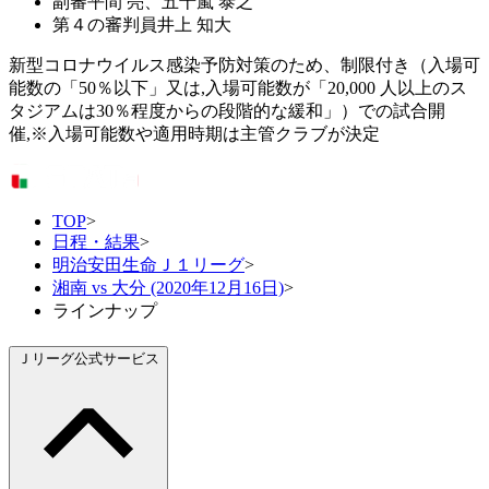
副審
平間 亮、五十嵐 泰之
第４の審判員
井上 知大
新型コロナウイルス感染予防対策のため、制限付き（入場可
能数の「50％以下」又は,入場可能数が「20,000 人以上のス
タジアムは30％程度からの段階的な緩和」）での試合開
催,※入場可能数や適用時期は主管クラブが決定
TOP
>
日程・結果
>
明治安田生命Ｊ１リーグ
>
湘南 vs 大分 (2020年12月16日)
>
ラインナップ
Ｊリーグ公式サービス