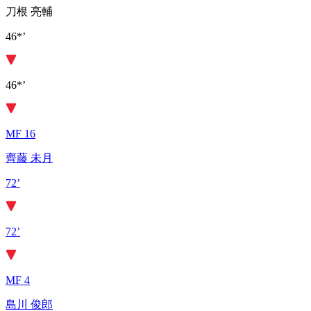
刀根 亮輔
46*’
46*’
MF 16
齊藤 未月
72’
72’
MF 4
島川 俊郎