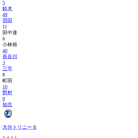
5
鈴木
49
羽田
11
田中達
6
小林裕
40
長谷川
3
三竿
8
町田
10
野村
9
知念
大分トリニータ