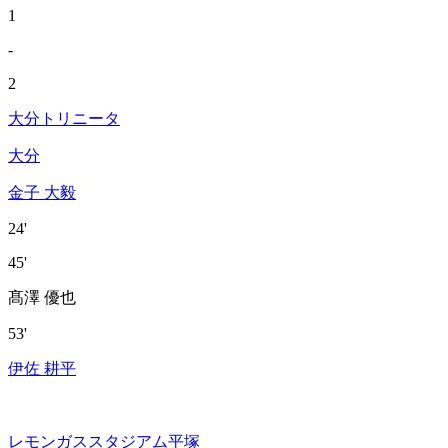
1
-
2
大分トリニータ
大分
金子 大毅
24'
45'
髙澤 優也
53'
伊佐 耕平
レモンガススタジアム平塚