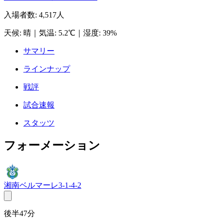
入場者数
:
4,517人
天候
:
晴
｜
気温
:
5.2℃
｜
湿度
:
39%
サマリー
ラインナップ
戦評
試合速報
スタッツ
フォーメーション
湘南ベルマーレ
3-1-4-2
後半47分