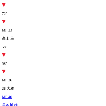
72’
MF 23
高山 薫
58’
58’
MF 26
畑 大雅
MF 40
長谷川 雄志