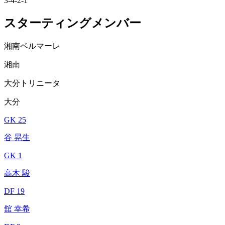
3-4-2-1
スターティングメンバー
湘南ベルマーレ
湘南
大分トリニータ
大分
GK 25
谷 晃生
GK 1
高木 駿
DF 19
舘 幸希