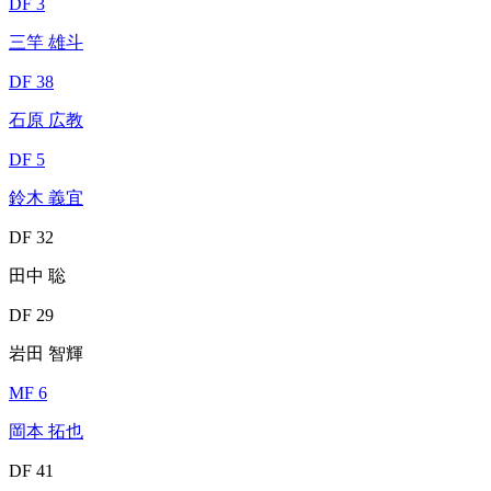
DF 3
三竿 雄斗
DF 38
石原 広教
DF 5
鈴木 義宜
DF 32
田中 聡
DF 29
岩田 智輝
MF 6
岡本 拓也
DF 41