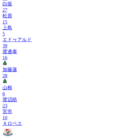
白坂
27
松原
15
上島
5
エドゥアルド
39
渡邊泰
16
加藤蓮
28
山根
6
渡辺皓
23
宮市
10
Ａロペス