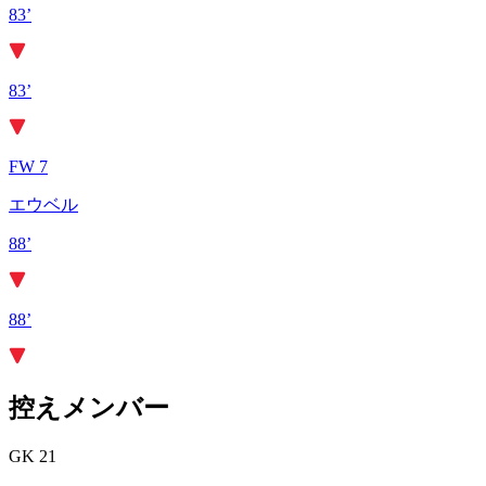
83’
83’
FW 7
エウベル
88’
88’
控えメンバー
GK 21