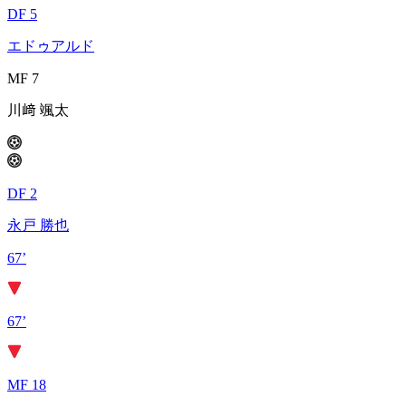
DF 5
エドゥアルド
MF 7
川﨑 颯太
DF 2
永戸 勝也
67’
67’
MF 18