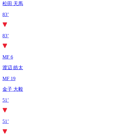
松田 天馬
83’
83’
MF 6
渡辺 皓太
MF 19
金子 大毅
51’
51’