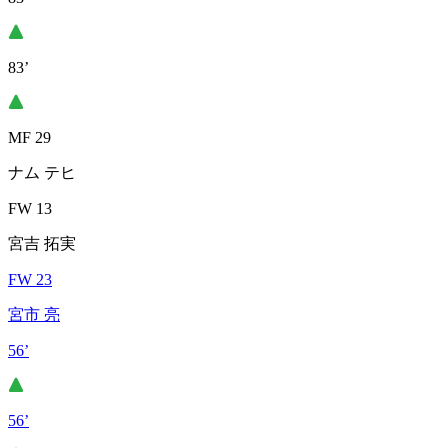
83’
MF 29
ナム テヒ
FW 13
宮吉 拓実
FW 23
宮市 亮
56’
56’