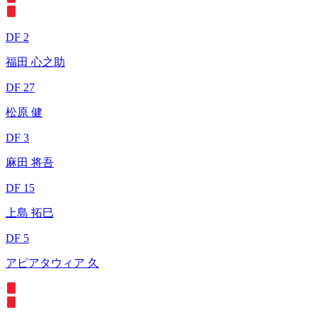
DF 2
福田 心之助
DF 27
松原 健
DF 3
麻田 将吾
DF 15
上島 拓巳
DF 5
アピアタウィア 久