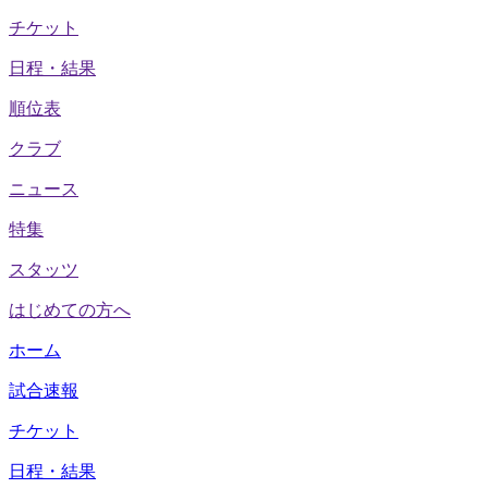
チケット
日程・結果
順位表
クラブ
ニュース
特集
スタッツ
はじめての方へ
ホーム
試合速報
チケット
日程・結果