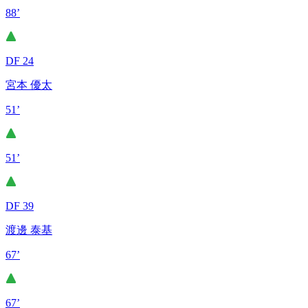
88’
DF 24
宮本 優太
51’
51’
DF 39
渡邊 泰基
67’
67’