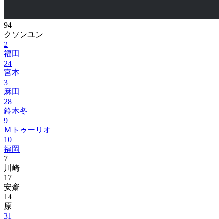
94
クソンユン
2
福田
24
宮本
3
麻田
28
鈴木冬
9
Ｍトゥーリオ
10
福岡
7
川崎
17
安齋
14
原
31