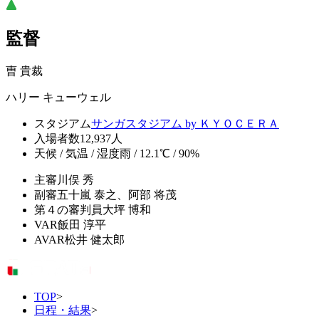
監督
曺 貴裁
ハリー キューウェル
スタジアム
サンガスタジアム by ＫＹＯＣＥＲＡ
入場者数
12,937人
天候 / 気温 / 湿度
雨 / 12.1℃ / 90%
主審
川俣 秀
副審
五十嵐 泰之、阿部 将茂
第４の審判員
大坪 博和
VAR
飯田 淳平
AVAR
松井 健太郎
TOP
>
日程・結果
>