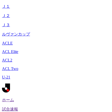
Ｊ１
Ｊ２
Ｊ３
ルヴァンカップ
ACLE
ACL Elite
ACL2
ACL Two
U-21
ホーム
試合速報