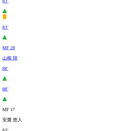
83’
83’
MF 28
山根 陸
88’
88’
MF 17
安齋 悠人
83’