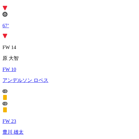
67’
FW 14
原 大智
FW 10
アンデルソン ロペス
FW 23
豊川 雄太