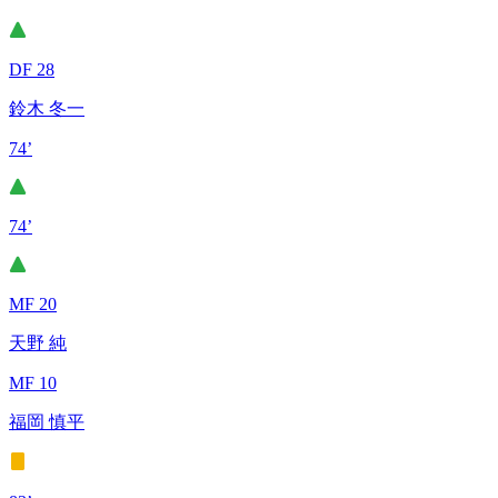
DF 28
鈴木 冬一
74’
74’
MF 20
天野 純
MF 10
福岡 慎平