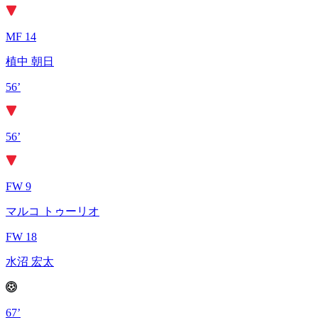
MF 14
植中 朝日
56’
56’
FW 9
マルコ トゥーリオ
FW 18
水沼 宏太
67’