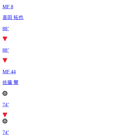
MF 8
喜田 拓也
88’
88’
MF 44
佐藤 響
74’
74’