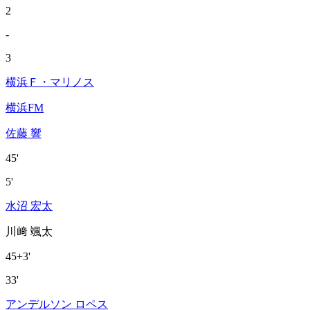
2
-
3
横浜Ｆ・マリノス
横浜FM
佐藤 響
45'
5'
水沼 宏太
川﨑 颯太
45+3'
33'
アンデルソン ロペス