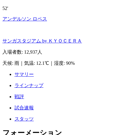
52'
アンデルソン ロペス
サンガスタジアム by ＫＹＯＣＥＲＡ
入場者数
:
12,937人
天候
:
雨
｜
気温
:
12.1℃
｜
湿度
:
90%
サマリー
ラインナップ
戦評
試合速報
スタッツ
フォーメーション