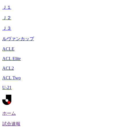
Ｊ１
Ｊ２
Ｊ３
ルヴァンカップ
ACLE
ACL Elite
ACL2
ACL Two
U-21
ホーム
試合速報