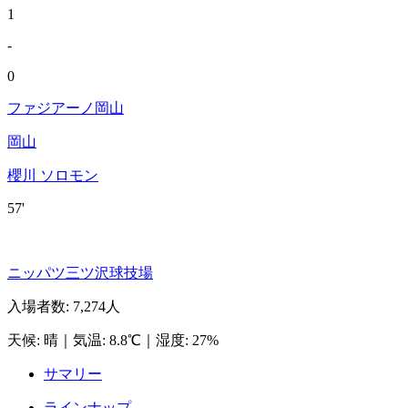
1
-
0
ファジアーノ岡山
岡山
櫻川 ソロモン
57'
ニッパツ三ツ沢球技場
入場者数
:
7,274人
天候
:
晴
｜
気温
:
8.8℃
｜
湿度
:
27%
サマリー
ラインナップ