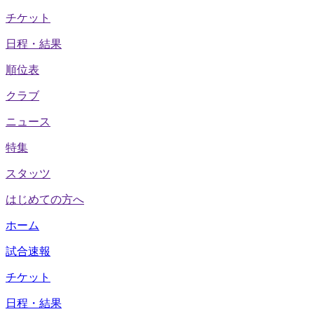
チケット
日程・結果
順位表
クラブ
ニュース
特集
スタッツ
はじめての方へ
ホーム
試合速報
チケット
日程・結果