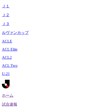
Ｊ１
Ｊ２
Ｊ３
ルヴァンカップ
ACLE
ACL Elite
ACL2
ACL Two
U-21
ホーム
試合速報