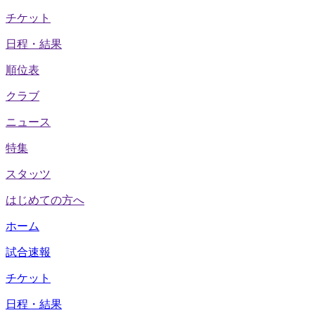
チケット
日程・結果
順位表
クラブ
ニュース
特集
スタッツ
はじめての方へ
ホーム
試合速報
チケット
日程・結果