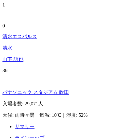
1
-
0
清水エスパルス
清水
山下 諒也
36'
パナソニック スタジアム 吹田
入場者数
:
29,071人
天候
:
雨時々曇
｜
気温
:
10℃
｜
湿度
:
52%
サマリー
ラインナップ