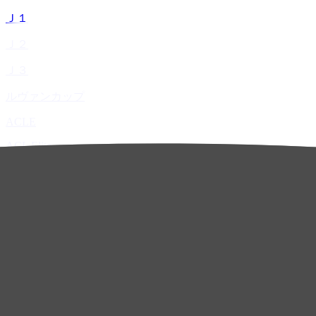
Ｊ１
Ｊ２
Ｊ３
ルヴァンカップ
ACLE
ACL Elite
ACL2
ACL Two
U-21
ホーム
試合速報