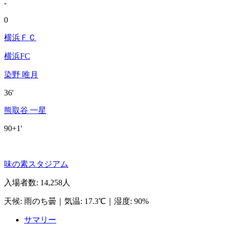
-
0
横浜ＦＣ
横浜FC
染野 唯月
36'
熊取谷 一星
90+1'
味の素スタジアム
入場者数
:
14,258人
天候
:
雨のち曇
｜
気温
:
17.3℃
｜
湿度
:
90%
サマリー