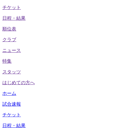
チケット
日程・結果
順位表
クラブ
ニュース
特集
スタッツ
はじめての方へ
ホーム
試合速報
チケット
日程・結果