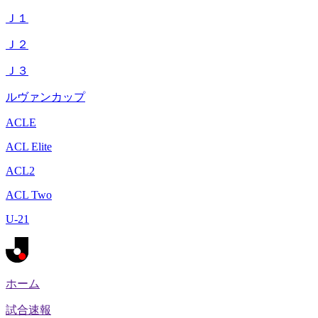
Ｊ１
Ｊ２
Ｊ３
ルヴァンカップ
ACLE
ACL Elite
ACL2
ACL Two
U-21
ホーム
試合速報