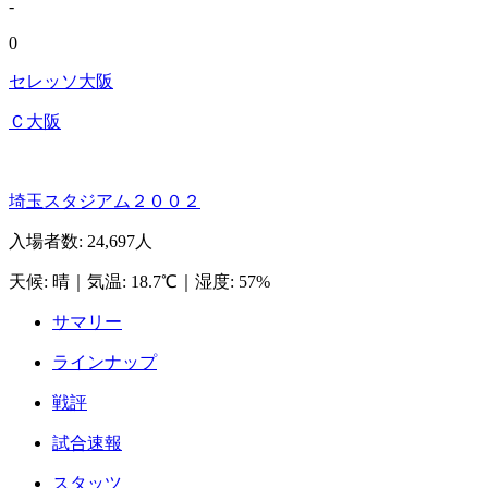
-
0
セレッソ大阪
Ｃ大阪
埼玉スタジアム２００２
入場者数
:
24,697人
天候
:
晴
｜
気温
:
18.7℃
｜
湿度
:
57%
サマリー
ラインナップ
戦評
試合速報
スタッツ