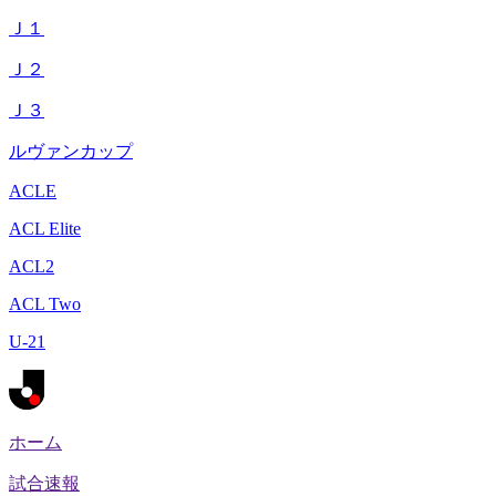
Ｊ１
Ｊ２
Ｊ３
ルヴァンカップ
ACLE
ACL Elite
ACL2
ACL Two
U-21
ホーム
試合速報