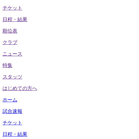
チケット
日程・結果
順位表
クラブ
ニュース
特集
スタッツ
はじめての方へ
ホーム
試合速報
チケット
日程・結果