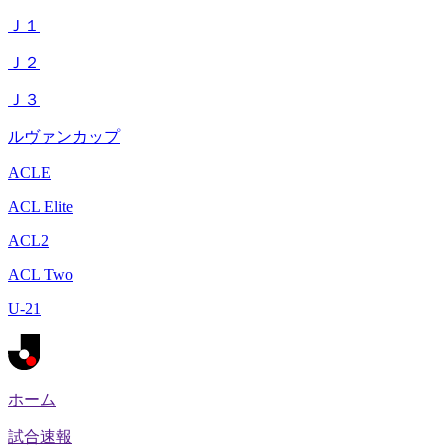
Ｊ１
Ｊ２
Ｊ３
ルヴァンカップ
ACLE
ACL Elite
ACL2
ACL Two
U-21
ホーム
試合速報