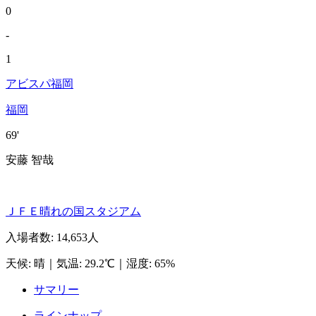
0
-
1
アビスパ福岡
福岡
69'
安藤 智哉
ＪＦＥ晴れの国スタジアム
入場者数
:
14,653人
天候
:
晴
｜
気温
:
29.2℃
｜
湿度
:
65%
サマリー
ラインナップ